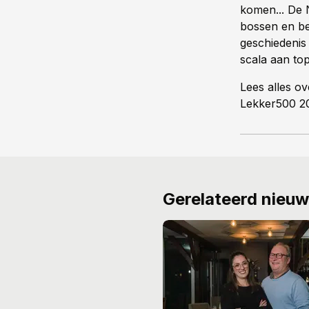
komen... De 
bossen en ber
geschiedenis
scala aan top
Lees alles o
Lekker500 201
Gerelateerd nieu