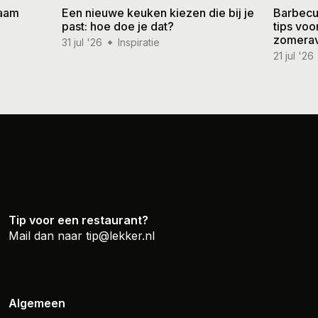
zaam
Een nieuwe keuken kiezen die bij je
Barbecu
past: hoe doe je dat?
tips vo
zomera
31 jul '26
Inspiratie
21 jul '26
Tip voor een restaurant?
Mail dan naar
tip@lekker.nl
Algemeen