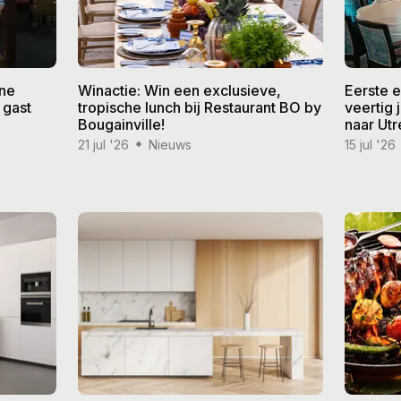
ine
Winactie: Win een exclusieve,
Eerste 
 gast
tropische lunch bij Restaurant BO by
veertig
Bougainville!
naar Utr
21 jul '26
Nieuws
15 jul '26