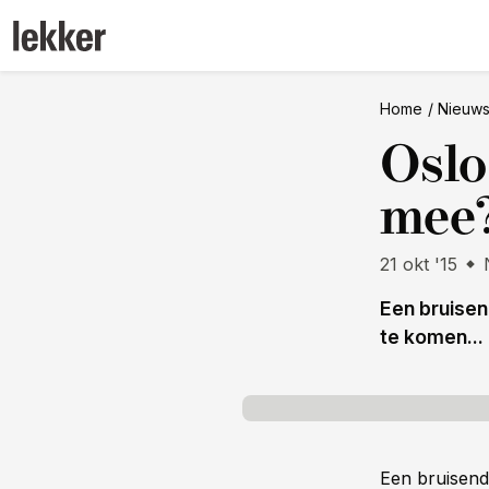
Home
Nieuw
Oslo
mee
21 okt '15
Een bruisen
te komen...
Een bruisende