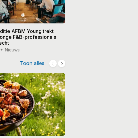
editie AFBM Young trekt
Noble in 's-Hertogenbosch k
 jonge F&B-professionals
vier nieuwe eigenaren, Edw
echt
treedt terug
Nieuws
15 jul '26
Nieuws
Toon alles