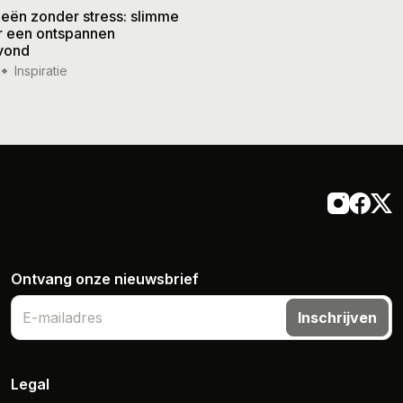
eën zonder stress: slimme
De beste recepten voor de
or een ontspannen
zomer: frisse gerechten vo
vond
weer
Inspiratie
14 jul '26
Inspiratie
Ontvang onze nieuwsbrief
Inschrijven
Legal