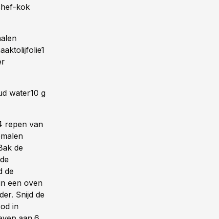
chef-kok
malen
ktolijfolie1
er
ud water10 g
 4 repen van
gemalen
Bak de
 de
d de
in een oven
er. Snijd de
od in
 even aan.6.