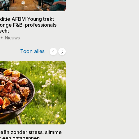
editie AFBM Young trekt
Noble in 's-Hertogenbosch k
 jonge F&B-professionals
vier nieuwe eigenaren, Edw
echt
treedt terug
Nieuws
15 jul '26
Nieuws
Toon alles
eën zonder stress: slimme
De beste recepten voor de
or een ontspannen
zomer: frisse gerechten vo