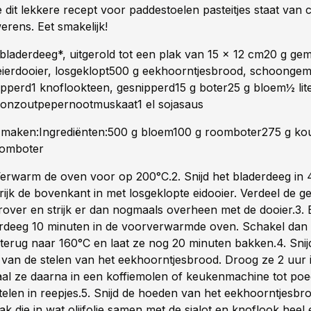
 dit lekkere recept voor paddestoelen pasteitjes staat van 
rens. Eet smakelijk!
:bladerdeeg*, uitgerold tot een plak van 15 x 12 cm20 g ge
ierdooier, losgeklopt500 g eekhoorntjesbrood, schoongemaa
nipperd1 knoflookteen, gesnipperd15 g boter25 g bloem½ lit
lonzoutpepernootmuskaat1 el sojasaus
maken:Ingrediënten:500 g bloem100 g roomboter275 g ko
oomboter
 Verwarm de oven voor op 200°C.2. Snijd het bladerdeeg in
rijk de bovenkant in met losgeklopte eidooier. Verdeel de 
over en strijk er dan nogmaals overheen met de dooier.3. 
erdeeg 10 minuten in de voorverwarmde oven. Schakel dan
terug naar 160°C en laat ze nog 20 minuten bakken.4. Snij
van de stelen van het eekhoorntjesbrood. Droog ze 2 uur 
al ze daarna in een koffiemolen of keukenmachine tot poed
telen in reepjes.5. Snijd de hoeden van het eekhoorntjesbro
k die in wat olijfolie samen met de sjalot en knoflook heel