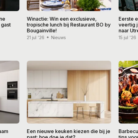
ine
Winactie: Win een exclusieve,
Eerste 
 gast
tropische lunch bij Restaurant BO by
veertig
Bougainville!
naar Utr
21 jul '26
Nieuws
15 jul '26
zaam
Een nieuwe keuken kiezen die bij je
Barbecu
past: hoe doe je dat?
tips vo