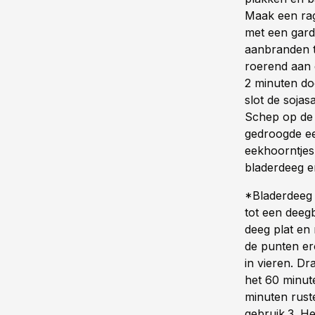
Maak een rag
met een gard
aanbranden t
roerend aan 
2 minuten do
slot de soja
Schep op de 
gedroogde e
eekhoorntjes
bladerdeeg e
*Bladerdeeg 
tot een deegb
deeg plat en
de punten er
in vieren. Dr
het 60 minut
minuten rust
gebruik.3. He