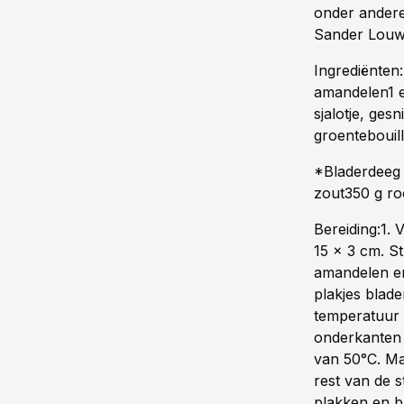
onder andere
Sander Louwe
Ingrediënten
amandelen1 e
sjalotje, ges
groentebouil
*Bladerdeeg 
zout350 g r
Bereiding:1.
15 x 3 cm. St
amandelen er
plakjes blad
temperatuur 
onderkanten 
van 50°C. Ma
rest van de s
plakken en ba