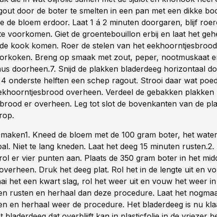
out door de boter te smelten in een pan met een dikke b
e de bloem erdoor. Laat 1 á 2 minuten doorgaren, blijf roe
e voorkomen. Giet de groentebouillon erbij en laat het gehe
de kook komen. Roer de stelen van het eekhoorntjesbrood
orkoken. Breng op smaak met zout, peper, nootmuskaat en
saus doorheen.7. Snijd de plakken bladerdeeg horizontaal d
4 onderste helften een schep ragout. Strooi daar wat poe
ekhoorntjesbrood overheen. Verdeel de gebakken plakken
brood er overheen. Leg tot slot de bovenkanten van de pla
rop.
maken1. Kneed de bloem met de 100 gram boter, het water
al. Niet te lang kneden. Laat het deeg 15 minuten rusten.2.
 rol er vier punten aan. Plaats de 350 gram boter in het m
overheen. Druk het deeg plat. Rol het in de lengte uit en v
aai het een kwart slag, rol het weer uit en vouw het weer in
en rusten en herhaal dan deze procedure. Laat het nogmaa
en en herhaal weer de procedure. Het bladerdeeg is nu kla
t bladerdeeg dat overblijft kan in plasticfolie in de vriezer 