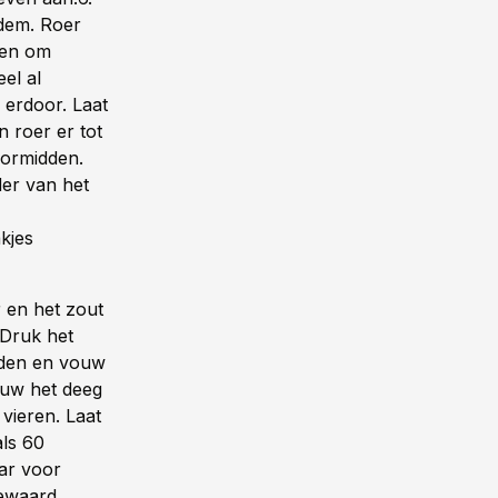
odem. Roer
ren om
el al
 erdoor. Laat
 roer er tot
oormidden.
der van het
kjes
 en het zout
 Druk het
idden en vouw
ouw het deeg
 vieren. Laat
ls 60
ar voor
bewaard