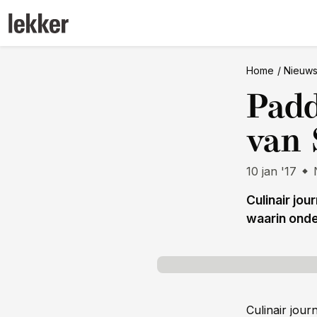
Home
Nieuw
Padd
van 
10 jan '17
Culinair jo
waarin onde
Culinair jour