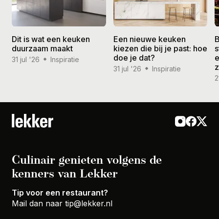
Dit is wat een keuken
Een nieuwe keuken
B
duurzaam maakt
kiezen die bij je past: hoe
s
doe je dat?
e
31 jul '26
Inspiratie
31 jul '26
Inspiratie
2
Culinair genieten volgens de
kenners van Lekker
Tip voor een restaurant?
Mail dan naar
tip@lekker.nl