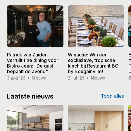
Patrick van Zuiden
Winactie: Win een
E
verruilt fine dining voor
exclusieve, tropische
Y
Bistro Jean: "De gast
lunch bij Restaurant BO
F
bepaalt de avond"
by Bougainville!
U
3 aug '26
Nieuws
21 jul '26
Nieuws
1
Laatste nieuws
Toon alles