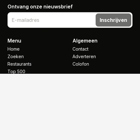
Ontvang onze nieuwsbrief
Inschrijven
Menu
Algemeen
Home
Contact
Zoeken
Adverteren
Restaurants
Colofon
Top 500
Nieuws
Inspiratie
NHGP
Legal
Copyright
Voorwaarden
Disclaimer
Klantenservice