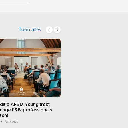
Toon alles
editie AFBM Young trekt
Noble in 's-Hertogenbosch k
 jonge F&B-professionals
vier nieuwe eigenaren, Edw
echt
treedt terug
Nieuws
15 jul '26
Nieuws