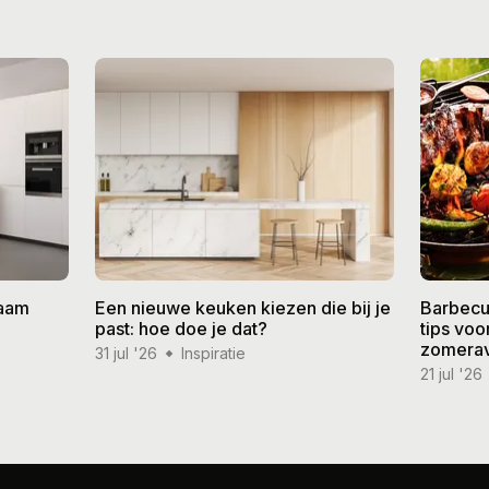
zaam
Een nieuwe keuken kiezen die bij je
Barbecu
past: hoe doe je dat?
tips vo
zomera
31 jul '26
Inspiratie
21 jul '26