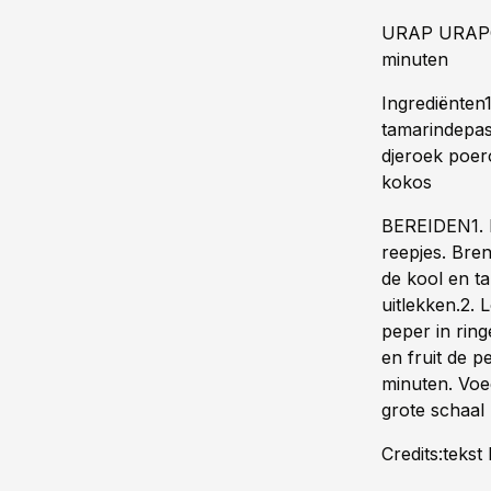
URAP URAPGe
minuten
Ingrediënten
tamarindepas
djeroek poero
kokos
BEREIDEN1. M
reepjes. Bre
de kool en t
uitlekken.2. 
peper in ring
en fruit de 
minuten. Voe
grote schaal
Credits:teks