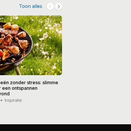
Toon alles
eën zonder stress: slimme
De beste recepten voor de
or een ontspannen
zomer: frisse gerechten vo
vond
weer
Inspiratie
14 jul '26
Inspiratie