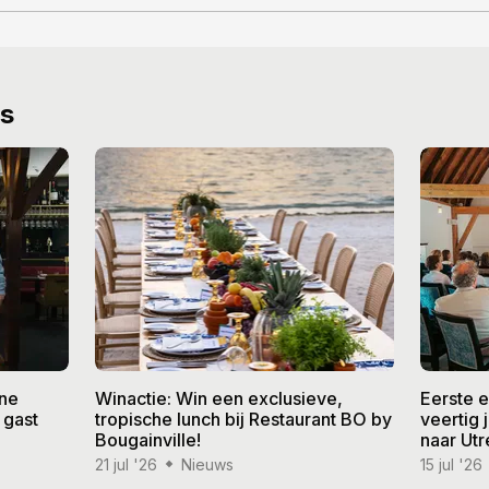
ws
ine
Winactie: Win een exclusieve,
Eerste 
 gast
tropische lunch bij Restaurant BO by
veertig
Bougainville!
naar Utr
21 jul '26
Nieuws
15 jul '26