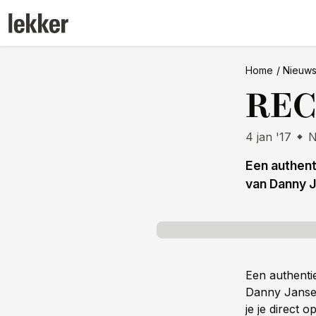
Home
Nieuw
REC
4 jan '17
N
Een authent
van Danny J
Een authenti
Danny Jansen
je je direct op