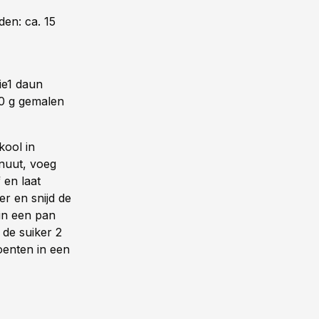
en: ca. 15
ie1 daun
00 g gemalen
kool in
nuut, voeg
 en laat
er en snijd de
 in een pan
 de suiker 2
enten in een