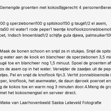
mengde groenten met kokosBijgerecht 4 personenBereid
100 g sperziebonen100 g spitskool150 g taugé1/2 el asem,
ta50 ml water1 rode peper1 teentje knoflookzonnebloemol
et, Indisch limoenblad1/2 schijfje gula djawa, palmsuiker1
aak de bonen schoon en snijd ze in stukjes. Snijd de spits
ng water aan de kook en blancheer de sperziebonen 3,5 mi
augé toe en blancheer nog 1,5 minuut. Spoel de groenten af
Los de asem op in het water. Verwijder de zaadjes uit de pep
etjes. Pel en snijd de knoflook fijn.3. Verhit zonnebloemolie
peper, knoflook, het asemwater, de daun djeroek poeroet en
g de kokos toe en warm nog 3 minuten door.4.Meng de gro
 met het kokosmengsel en serveer direct.
t Mieke van Laarhovenbeeld Saskia Lelieveld Fotografie