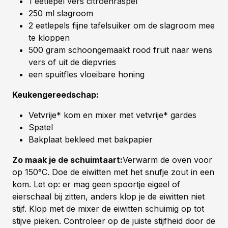
1 eetlepel vers citroenraspel
250 ml slagroom
2 eetlepels fijne tafelsuiker om de slagroom mee
te kloppen
500 gram schoongemaakt rood fruit naar wens
vers of uit de diepvries
een spuitfles vloeibare honing
Keukengereedschap:
Vetvrije* kom en mixer met vetvrije* gardes
Spatel
Bakplaat bekleed met bakpapier
Zo maak je de schuimtaart:
Verwarm de oven voor
op 150°C. Doe de eiwitten met het snufje zout in een
kom. Let op: er mag geen spoortje eigeel of
eierschaal bij zitten, anders klop je de eiwitten niet
stijf. Klop met de mixer de eiwitten schuimig op tot
stijve pieken. Controleer op de juiste stijfheid door de