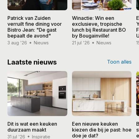
Patrick van Zuiden
Winactie: Win een
E
verruilt fine dining voor
exclusieve, tropische
Y
Bistro Jean: "De gast
lunch bij Restaurant BO
F
bepaalt de avond"
by Bougainville!
U
3 aug '26
Nieuws
21 jul '26
Nieuws
1
Laatste nieuws
Toon alles
Dit is wat een keuken
Een nieuwe keuken
B
duurzaam maakt
kiezen die bij je past: hoe
s
doe je dat?
e
31 jul '26
Inspiratie