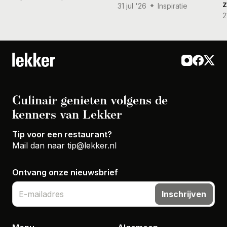
31 jul '26
Inspiratie
2
Culinair genieten volgens de
kenners van Lekker
Tip voor een restaurant?
Mail dan naar
tip@lekker.nl
Ontvang onze nieuwsbrief
Inschrijven