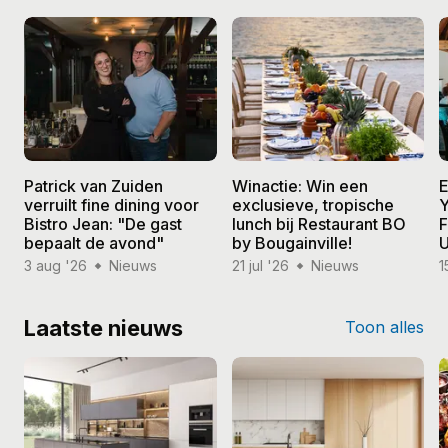
Patrick van Zuiden
Winactie: Win een
E
verruilt fine dining voor
exclusieve, tropische
Y
Bistro Jean: "De gast
lunch bij Restaurant BO
F
bepaalt de avond"
by Bougainville!
U
3 aug '26
Nieuws
21 jul '26
Nieuws
1
Laatste nieuws
Toon alles