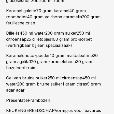
glucosesnuf zout100 ml room
Karamel galette70 gram karamel40 gram
roomboter40 gram valrhona caramelia200 gram
feuilletine crisp
Dille-ijs450 ml water200 gram suiker250 ml
citroensap25 dilletopjes100 gram pro-sorbet
(verkrijgbaar bij een speciaalzaak)
Karamelchoco-poeder10 gram maltodextrine20
gram agalita120 gram karamelchoco30 gram
hazelnootkruim
Gel van bruine suiker250 ml citroensap450 ml
water200 gram bruine suiker1 gram citras9 gram
agar agar
PresentatieFrambozen
KEUKENGEREEDSCHAPVormpjes voor bavarois