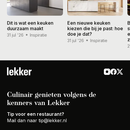
Dit is wat een keuken
Een nieuwe keuken
B
duurzaam maakt
kiezen die bij je past: hoe
s
doe je dat?
e
31 jul '26
Inspiratie
31 jul '26
Inspiratie
2
Culinair genieten volgens de
kenners van Lekker
Tip voor een restaurant?
Mail dan naar
tip@lekker.nl