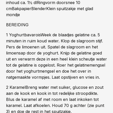
inhoud ca. 1½ dlRingvorm doorsnee 10
cmBakpapierBlenderKlein spuitzakje met glad
mondje
BEREIDING
1 YoghurtbavaroisWeek de blaadjes gelatine ca. 5
minuten in ruim koud water. Klop de slagroom stijf.
Pers de limoenen uit. Spatel de slagroom en het
limoensap door de yoghurt. Knijp de gelatine goed
uit en verwarm deze in een heel klein scheutje water
tot de gelatine is opgelost. Roer het gelatinemengsel
door het yoghurtmengsel en doe het over in
natgemaakte vormpjes. Laat opstijven en vries in.
2 KaramelBreng water met suiker, glucose en zout
aan de kook en kook in tot redelijke stroopdikte.
Blus de karamel af met room en laat inkoken tot
karamel. Laat afkoelen. Houd 70 g achter (zie punt
3) en doe de rest in het spuitzakje.