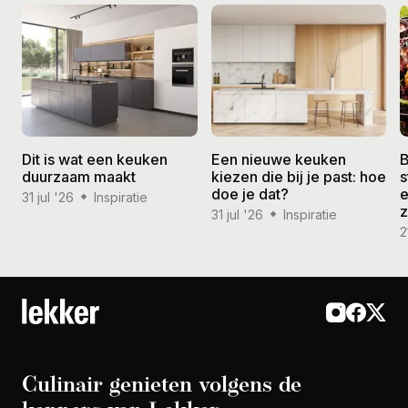
Dit is wat een keuken
Een nieuwe keuken
B
duurzaam maakt
kiezen die bij je past: hoe
s
doe je dat?
e
31 jul '26
Inspiratie
31 jul '26
Inspiratie
2
Culinair genieten volgens de