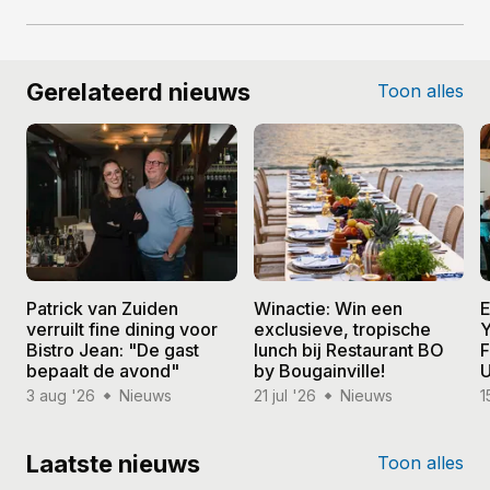
Gerelateerd nieuws
Toon alles
Patrick van Zuiden
Winactie: Win een
E
verruilt fine dining voor
exclusieve, tropische
Y
Bistro Jean: "De gast
lunch bij Restaurant BO
F
bepaalt de avond"
by Bougainville!
U
3 aug '26
Nieuws
21 jul '26
Nieuws
1
Laatste nieuws
Toon alles