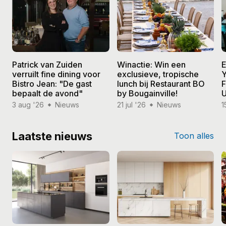
Patrick van Zuiden
Winactie: Win een
E
verruilt fine dining voor
exclusieve, tropische
Y
Bistro Jean: "De gast
lunch bij Restaurant BO
F
bepaalt de avond"
by Bougainville!
U
3 aug '26
Nieuws
21 jul '26
Nieuws
1
Laatste nieuws
Toon alles