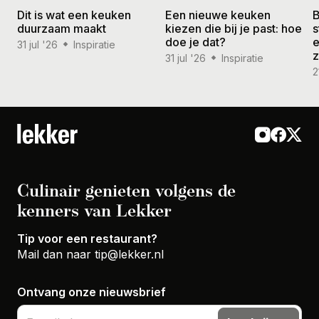
Dit is wat een keuken
Een nieuwe keuken
B
duurzaam maakt
kiezen die bij je past: hoe
s
doe je dat?
e
31 jul '26
Inspiratie
31 jul '26
Inspiratie
2
Culinair genieten volgens de
kenners van Lekker
Tip voor een restaurant?
Mail dan naar
tip@lekker.nl
Ontvang onze nieuwsbrief