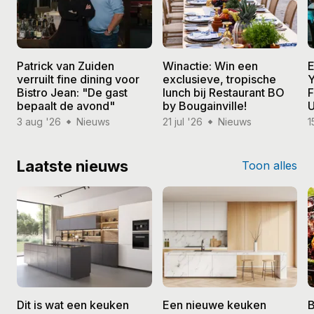
Patrick van Zuiden
Winactie: Win een
E
verruilt fine dining voor
exclusieve, tropische
Y
Bistro Jean: "De gast
lunch bij Restaurant BO
F
bepaalt de avond"
by Bougainville!
U
3 aug '26
Nieuws
21 jul '26
Nieuws
1
Laatste nieuws
Toon alles
Dit is wat een keuken
Een nieuwe keuken
B