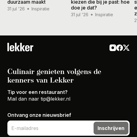
duurzaam maakt
kiezen die bij je past: hoe
s
doe je dat?
e
31 jul '26
Inspiratie
31 jul '26
Inspiratie
2
Culinair genieten volgens de
kenners van Lekker
Tip voor een restaurant?
Mail dan naar
tip@lekker.nl
Ontvang onze nieuwsbrief
Inschrijven