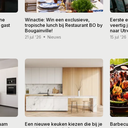
ine
Winactie: Win een exclusieve,
Eerste 
 gast
tropische lunch bij Restaurant BO by
veertig
Bougainville!
naar Utr
21 jul '26
Nieuws
15 jul '26
zaam
Een nieuwe keuken kiezen die bij je
Barbecu