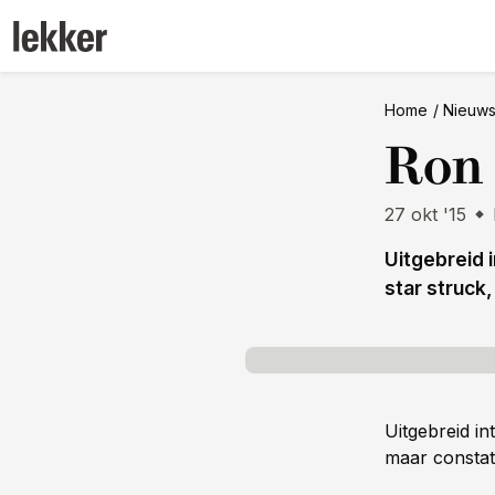
Home
Nieuw
Ron
27 okt '15
Uitgebreid 
star struck
Uitgebreid in
maar constate