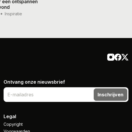
or een ontspannen
zomer: frisse gerechten vo
vond
weer
Inspiratie
14 jul '26
Inspiratie
Ontvang onze nieuwsbrief
Inschrijven
Legal
Copyright
Voorwaarden