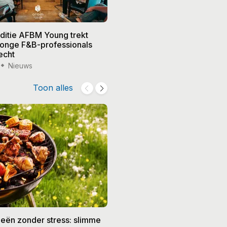
editie AFBM Young trekt
Noble in 's-Hertogenbosch k
 jonge F&B-professionals
vier nieuwe eigenaren, Edw
echt
treedt terug
Nieuws
15 jul '26
Nieuws
Toon alles
eën zonder stress: slimme
De beste recepten voor de