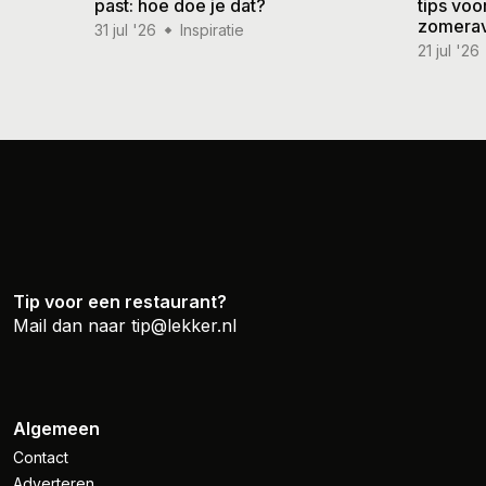
past: hoe doe je dat?
tips vo
zomera
31 jul '26
Inspiratie
21 jul '26
Tip voor een restaurant?
Mail dan naar
tip@lekker.nl
Algemeen
Contact
Adverteren