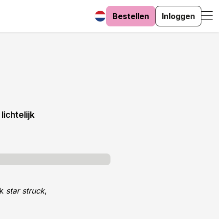
Bestellen
Inloggen
ichtelijk
jk
star struck
,