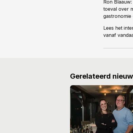
Ron Blaauw: “
toeval over m
gastronomie 
Lees het int
vanaf vandaa
Gerelateerd nieu