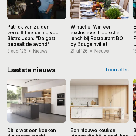
Patrick van Zuiden
Winactie: Win een
E
verruilt fine dining voor
exclusieve, tropische
Y
Bistro Jean: "De gast
lunch bij Restaurant BO
F
bepaalt de avond"
by Bougainville!
U
3 aug '26
Nieuws
21 jul '26
Nieuws
1
Laatste nieuws
Toon alles
Dit is wat een keuken
Een nieuwe keuken
B
duurzaam maakt
kiezen die bij je past: hoe
s