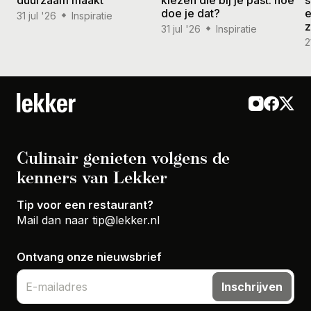
doe je dat?
e
31 jul '26
Inspiratie
31 jul '26
Inspiratie
2
Culinair genieten volgens de
kenners van Lekker
Tip voor een restaurant?
Mail dan naar
tip@lekker.nl
Ontvang onze nieuwsbrief
Inschrijven