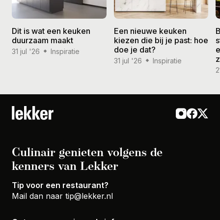
Dit is wat een keuken
Een nieuwe keuken
B
duurzaam maakt
kiezen die bij je past: hoe
s
doe je dat?
e
31 jul '26
Inspiratie
31 jul '26
Inspiratie
2
Culinair genieten volgens de
kenners van Lekker
Tip voor een restaurant?
Mail dan naar
tip@lekker.nl