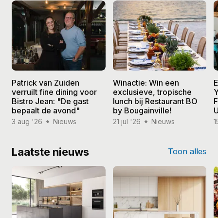
Patrick van Zuiden
Winactie: Win een
E
verruilt fine dining voor
exclusieve, tropische
Y
Bistro Jean: "De gast
lunch bij Restaurant BO
F
bepaalt de avond"
by Bougainville!
U
3 aug '26
Nieuws
21 jul '26
Nieuws
1
Laatste nieuws
Toon alles