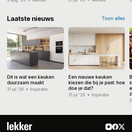
Laatste nieuws
Toon alles
Dit is wat een keuken
Een nieuwe keuken
B
duurzaam maakt
kiezen die bij je past: hoe
s
doe je dat?
e
31 jul '26
Inspiratie
31 jul '26
Inspiratie
2