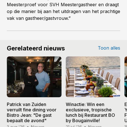
Meesterproef voor SVH Meestergastheer en draagt
op die manier bij aan het uitdragen van het prachtige
vak van gastheer/gastvrouw.”
Gerelateerd nieuws
Toon alles
Patrick van Zuiden
Winactie: Win een
E
verruilt fine dining voor
exclusieve, tropische
Y
Bistro Jean: "De gast
lunch bij Restaurant BO
F
bepaalt de avond"
by Bougainville!
U
3 aug '26
Nieuws
21 jul '26
Nieuws
1