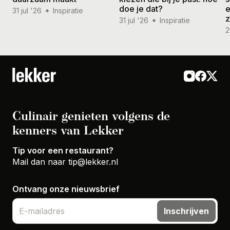
doe je dat?
e
31 jul '26
Inspiratie
31 jul '26
Inspiratie
2
Culinair genieten volgens de
kenners van Lekker
Tip voor een restaurant?
Mail dan naar
tip@lekker.nl
Ontvang onze nieuwsbrief
Inschrijven