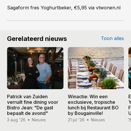
Sagaform fres Yoghurtbeker, €5,95 via vtwonen.nl
Gerelateerd nieuws
Toon alles
Patrick van Zuiden
Winactie: Win een
E
verruilt fine dining voor
exclusieve, tropische
Y
Bistro Jean: "De gast
lunch bij Restaurant BO
F
bepaalt de avond"
by Bougainville!
U
3 aug '26
Nieuws
21 jul '26
Nieuws
1