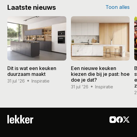
Laatste nieuws
Toon alles
Dit is wat een keuken
Een nieuwe keuken
B
duurzaam maakt
kiezen die bij je past: hoe
s
doe je dat?
e
31 jul '26
Inspiratie
31 jul '26
Inspiratie
2