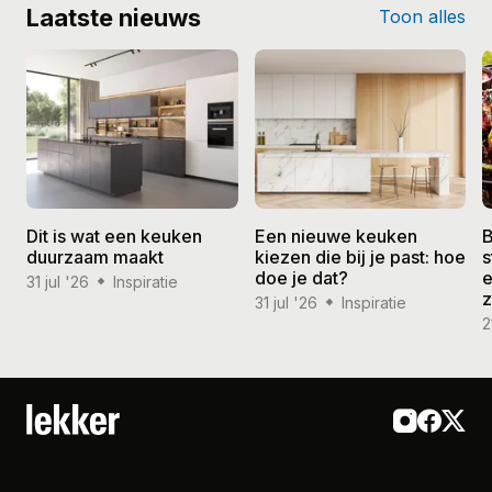
Laatste nieuws
Toon alles
Dit is wat een keuken
Een nieuwe keuken
B
duurzaam maakt
kiezen die bij je past: hoe
s
doe je dat?
e
31 jul '26
Inspiratie
31 jul '26
Inspiratie
2