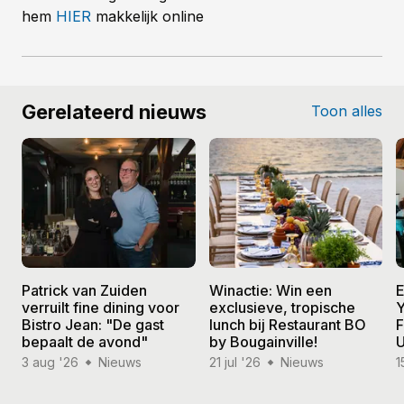
hem
HIER
makkelijk online
Gerelateerd nieuws
Toon alles
Patrick van Zuiden
Winactie: Win een
E
verruilt fine dining voor
exclusieve, tropische
Y
Bistro Jean: "De gast
lunch bij Restaurant BO
F
bepaalt de avond"
by Bougainville!
U
3 aug '26
Nieuws
21 jul '26
Nieuws
1