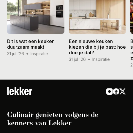
Dit is wat een keuken
Een nieuwe keuken
B
duurzaam maakt
kiezen die bij je past: hoe
s
doe je dat?
e
31 jul '26
Inspiratie
31 jul '26
Inspiratie
2
Culinair genieten volgens de
kenners van Lekker