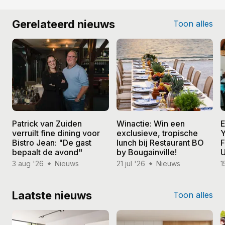
Gerelateerd nieuws
Toon alles
Patrick van Zuiden
Winactie: Win een
E
verruilt fine dining voor
exclusieve, tropische
Y
Bistro Jean: "De gast
lunch bij Restaurant BO
F
bepaalt de avond"
by Bougainville!
U
3 aug '26
Nieuws
21 jul '26
Nieuws
1
Laatste nieuws
Toon alles