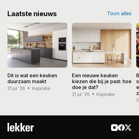
Laatste nieuws
Toon alles
Dit is wat een keuken
Een nieuwe keuken
B
duurzaam maakt
kiezen die bij je past: hoe
s
doe je dat?
e
31 jul '26
Inspiratie
31 jul '26
Inspiratie
2