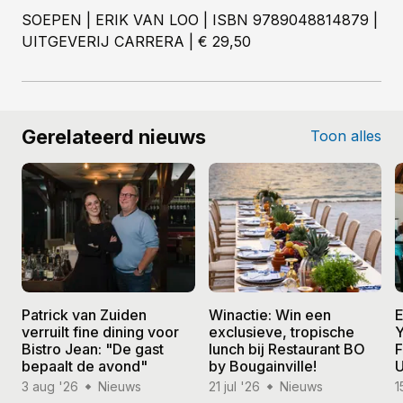
SOEPEN | ERIK VAN LOO | ISBN 9789048814879 |
UITGEVERIJ CARRERA | € 29,50
Gerelateerd nieuws
Toon alles
Patrick van Zuiden
Winactie: Win een
E
verruilt fine dining voor
exclusieve, tropische
Y
Bistro Jean: "De gast
lunch bij Restaurant BO
F
bepaalt de avond"
by Bougainville!
U
3 aug '26
Nieuws
21 jul '26
Nieuws
1