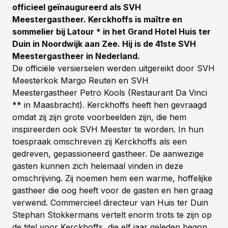
officieel geïnaugureerd als SVH
Meestergastheer. Kerckhoffs is maître en
sommelier bij Latour * in het Grand Hotel Huis ter
Duin in Noordwijk aan Zee. Hij is de 41ste SVH
Meestergastheer in Nederland.
De officiële versierselen werden uitgereikt door SVH
Meesterkok Margo Reuten en SVH
Meestergastheer Petro Kools (Restaurant Da Vinci
** in Maasbracht). Kerckhoffs heeft hen gevraagd
omdat zij zijn grote voorbeelden zijn, die hem
inspireerden ook SVH Meester te worden. In hun
toespraak omschreven zij Kerckhoffs als een
gedreven, gepassioneerd gastheer. De aanwezige
gasten kunnen zich helemaal vinden in deze
omschrijving. Zij noemen hem een warme, hoffelijke
gastheer die oog heeft voor de gasten en hen graag
verwend. Commercieel directeur van Huis ter Duin
Stephan Stokkermans vertelt enorm trots te zijn op
de titel voor Kerckhoffs, die elf jaar geleden begon