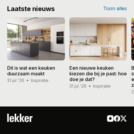
Laatste nieuws
Toon alles
Dit is wat een keuken
Een nieuwe keuken
B
duurzaam maakt
kiezen die bij je past: hoe
s
doe je dat?
e
31 jul '26
Inspiratie
31 jul '26
Inspiratie
2