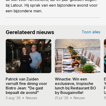
bij Latour. Hij sprak van een bijzondere avond voor
een bijzondere man.
Gerelateerd nieuws
Toon alles
Patrick van Zuiden
Winactie: Win een
E
verruilt fine dining voor
exclusieve, tropische
Y
Bistro Jean: "De gast
lunch bij Restaurant BO
F
bepaalt de avond"
by Bougainville!
U
3 aug '26
Nieuws
21 jul '26
Nieuws
1