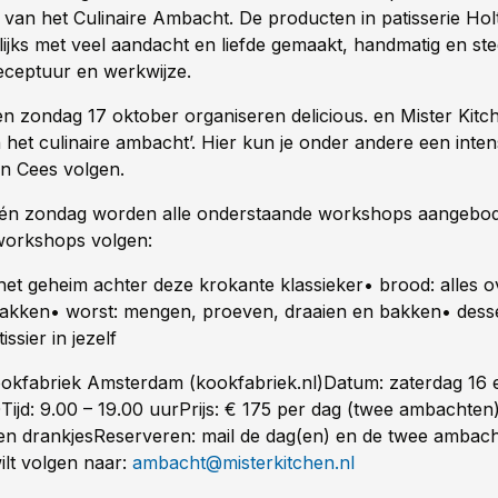
van het Culinaire Ambacht. De producten in patisserie Ho
ijks met veel aandacht en liefde gemaakt, handmatig en st
receptuur en werkwijze.
en zondag 17 oktober organiseren delicious. en Mister Kitch
het culinaire ambacht’. Hier kun je onder andere een inten
n Cees volgen.
 én zondag worden alle onderstaande workshops aangebo
workshops volgen:
het geheim achter deze krokante klassieker• brood: alles ov
akken• worst: mengen, proeven, draaien en bakken• desse
ssier in jezelf
ookfabriek Amsterdam (kookfabriek.nl)Datum: zaterdag 16
ijd: 9.00 – 19.00 uurPrijs: € 175 per dag (twee ambachten)
 en drankjesReserveren: mail de dag(en) en de twee ambach
ilt volgen naar:
ambacht@misterkitchen.nl