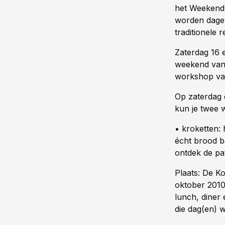
het Weekend 
worden dagel
traditionele 
Zaterdag 16 
weekend van 
workshop va
Op zaterdag
kun je twee 
• kroketten: 
écht brood b
ontdek de pati
Plaats: De K
oktober 2010T
lunch, diner
die dag(en) w