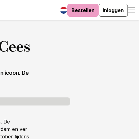
Bestellen
Inloggen
 Cees
n icoon. De
n. De
erdam en ver
tober tijdens