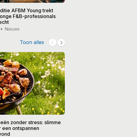
editie AFBM Young trekt
Noble in 's-Hertogenbosch k
 jonge F&B-professionals
vier nieuwe eigenaren, Edw
echt
treedt terug
Nieuws
15 jul '26
Nieuws
Toon alles
eën zonder stress: slimme
De beste recepten voor de
or een ontspannen
zomer: frisse gerechten vo
vond
weer