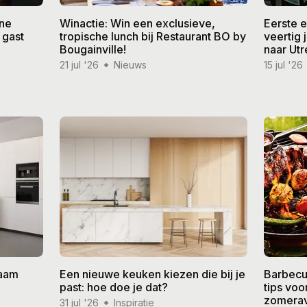
ine
Winactie: Win een exclusieve,
Eerste 
 gast
tropische lunch bij Restaurant BO by
veertig
Bougainville!
naar Utr
21 jul '26
Nieuws
15 jul '26
zaam
Een nieuwe keuken kiezen die bij je
Barbecu
past: hoe doe je dat?
tips vo
zomera
31 jul '26
Inspiratie