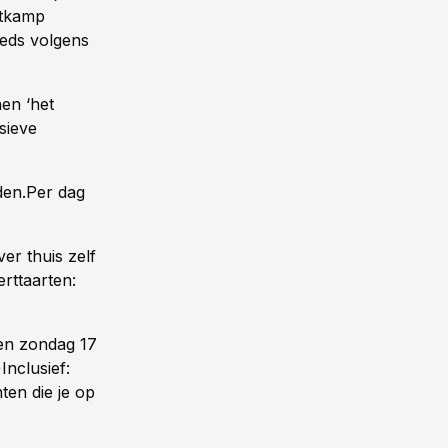
ltkamp
eeds volgens
en ‘het
sieve
den.Per dag
er thuis zelf
rttaarten:
 en zondag 17
Inclusief:
ten die je op