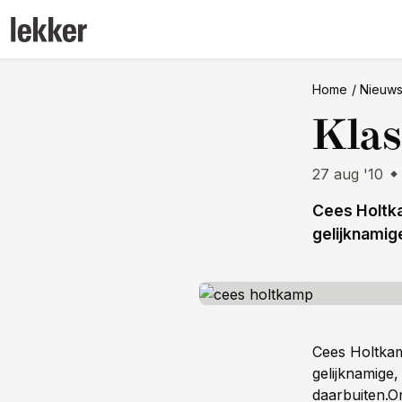
Home
Nieuw
Klas
27 aug '10
Cees Holtka
gelijknamig
Cees Holtkam
gelijknamige,
daarbuiten.
On