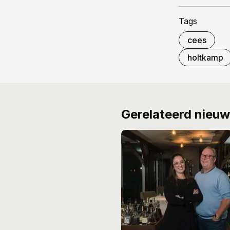
Tags
cees
holtkamp
Gerelateerd nieu