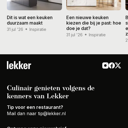
Dit is wat een keuken
Een nieuwe keuken
B
duurzaam maakt
kiezen die bij je past: hoe
s
doe je dat?
e
31 jul '26
Inspiratie
31 jul '26
Inspiratie
2
Culinair genieten volgens de
kenners van Lekker
Tip voor een restaurant?
Mail dan naar
tip@lekker.nl