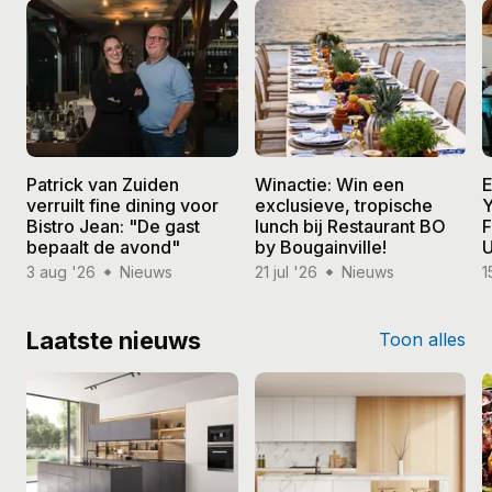
Patrick van Zuiden
Winactie: Win een
E
verruilt fine dining voor
exclusieve, tropische
Y
Bistro Jean: "De gast
lunch bij Restaurant BO
F
bepaalt de avond"
by Bougainville!
U
3 aug '26
Nieuws
21 jul '26
Nieuws
1
Laatste nieuws
Toon alles