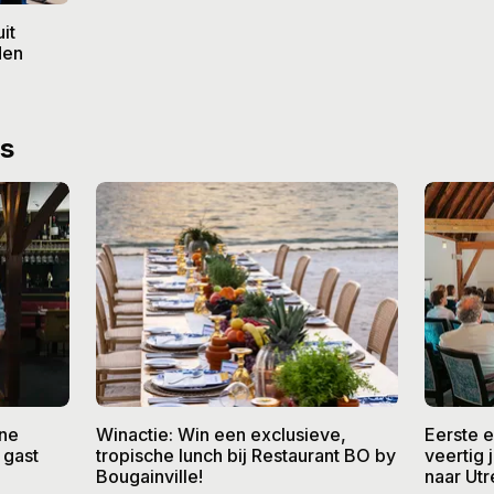
it
den
ws
ine
Winactie: Win een exclusieve,
Eerste 
 gast
tropische lunch bij Restaurant BO by
veertig
Bougainville!
naar Utr