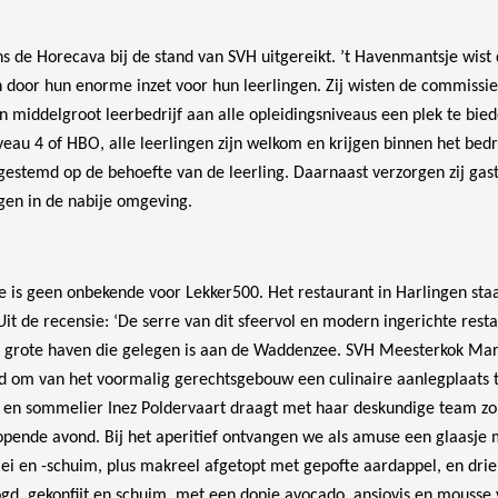
dens de Horecava bij de stand van SVH uitgereikt. ’t Havenmantsje wist d
 door hun enorme inzet voor hun leerlingen. Zij wisten de commissie
n middelgroot leerbedrijf aan alle opleidingsniveaus een plek te bie
veau 4 of HBO, alle leerlingen zijn welkom en krijgen binnen het bedri
gestemd op de behoefte van de leerling. Daarnaast verzorgen zij gast
gen in de nabije omgeving.
 is geen onbekende voor Lekker500. Het restaurant in Harlingen staa
Uit de recensie: ‘De serre van dit sfeervol en modern ingerichte rest
de grote haven die gelegen is aan de Waddenzee. SVH Meesterkok Ma
agd om van het voormalig gerechtsgebouw een culinaire aanlegplaats 
e en sommelier Inez Poldervaart draagt met haar deskundige team zo
lopende avond. Bij het aperitief ontvangen we als amuse een glaasje 
 en -schuim, plus makreel afgetopt met gepofte aardappel, en drie 
gd, gekonfijt en schuim, met een dopje avocado, ansjovis en mousse 