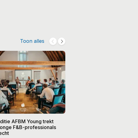
Toon alles
editie AFBM Young trekt
Noble in 's-Hertogenbosch k
 jonge F&B-professionals
vier nieuwe eigenaren, Edw
echt
treedt terug