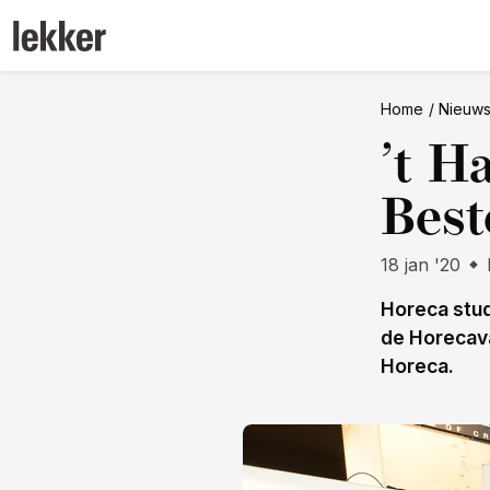
Home
Nieuw
’t H
Best
18 jan '20
Horeca stud
de Horecava
Horeca.