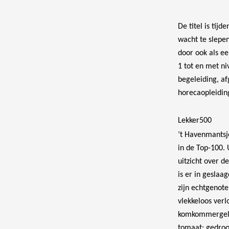
De titel is tij
wacht te slepen
door ook als ee
1 tot en met ni
begeleiding, af
horecaopleidin
Lekker500
’t Havenmantsje
in de Top-100. 
uitzicht over 
is er in gesla
zijn echtgenot
vlekkeloos ver
komkommergelei
tomaat: gedroo