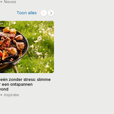
Nieuws
15 jul '26
Nieuws
Toon alles
eën zonder stress: slimme
De beste recepten voor de
or een ontspannen
zomer: frisse gerechten vo
vond
weer
Inspiratie
14 jul '26
Inspiratie