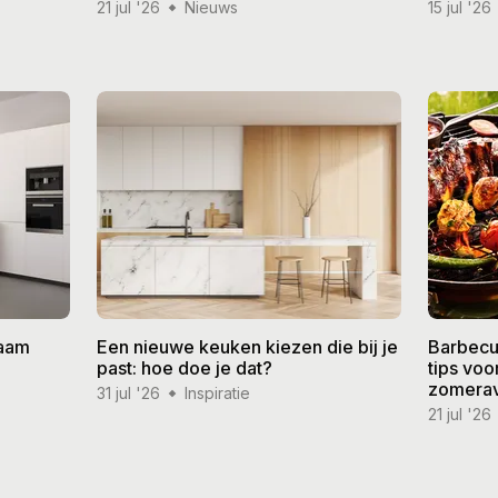
21 jul '26
Nieuws
15 jul '26
zaam
Een nieuwe keuken kiezen die bij je
Barbecu
past: hoe doe je dat?
tips vo
zomera
31 jul '26
Inspiratie
21 jul '26