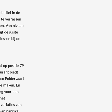
e titel in de
 te verrassen
den. Van niveau
jf de juiste
lessen bij de
t op positie 79
aurant biedt
rco Poldervaart
te maken. En
rg voor een
met
variaties van
van paprika.