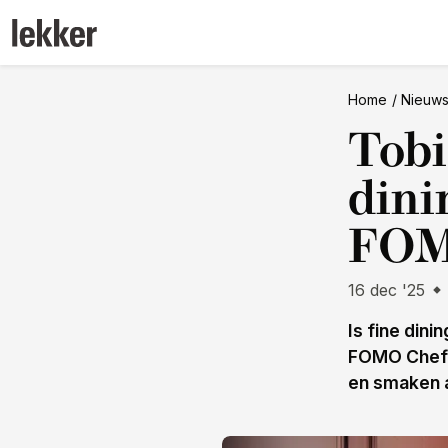
Home
Nieuw
Tobi
dini
FOM
16 dec '25
Is fine dini
FOMO Chefs 
en smaken 