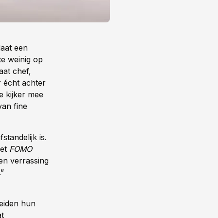
laat een
te weinig op
at chef,
 écht achter
e kijker mee
van fine
tandelijk is.
Met
FOMO
 en verrassing
.”
ereiden hun
at