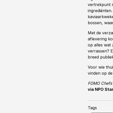
vertrekpunt 
ingrediënten.
kaviaarkweker
bossen, waar 
Met de verzam
aflevering ko
op alles wat
verrassen? E
breed publie
Voor wie thui
vinden op de
FOMO Chefs
via NPO Sta
Tags