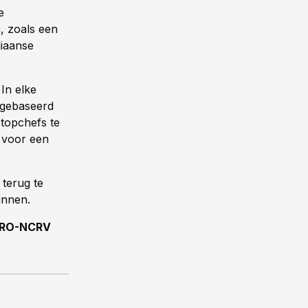
e
n, zoals een
liaanse
 In elke
, gebaseerd
topchefs te
n voor een
 terug te
unnen.
RO-NCRV