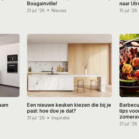
Bougainville!
naar Utr
21 jul '26
Nieuws
15 jul '26
zaam
Een nieuwe keuken kiezen die bij je
Barbecu
past: hoe doe je dat?
tips vo
zomera
31 jul '26
Inspiratie
21 jul '26