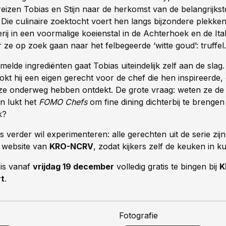
reizen Tobias en Stijn naar de herkomst van de belangrijkst
 Die culinaire zoektocht voert hen langs bijzondere plekke
ij in een voormalige koeienstal in de Achterhoek en de Ita
ze op zoek gaan naar het felbegeerde ‘witte goud’: truffel.
elde ingrediënten gaat Tobias uiteindelijk zelf aan de slag.
okt hij een eigen gerecht voor de chef die hen inspireerde
 ze onderweg hebben ontdekt. De grote vraag: weten ze de 
n lukt het
FOMO Chefs
om fine dining dichterbij te brenge
k?
s verder wil experimenteren: alle gerechten uit de serie zijn
 website van
KRO-NCRV
, zodat kijkers zelf de keuken in k
is vanaf
vrijdag 19 december
volledig gratis te bingen bij
K
rt
.
Fotografie