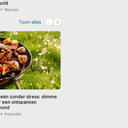
echt
treedt terug
Nieuws
15 jul '26
Nieuws
Toon alles
eën zonder stress: slimme
De beste recepten voor de
or een ontspannen
zomer: frisse gerechten vo
vond
weer
Inspiratie
14 jul '26
Inspiratie