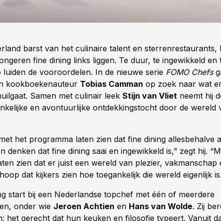
and barst van het culinaire talent en sterrenrestaurants, 
ongeren fine dining links liggen. Te duur, te ingewikkeld en 
o luiden de vooroordelen. In de nieuwe serie
FOMO Chefs
ga
en kookboekenauteur
Tobias Camman
op zoek naar wat er
chuilgaat. Samen met culinair leek
Stijn van Vliet
neemt hij d
nkelijke en avontuurlijke ontdekkingstocht door de wereld 
t het programma laten zien dat fine dining allesbehalve afs
n denken dat fine dining saai en ingewikkeld is,” zegt hij. “
laten zien dat er juist een wereld van plezier, vakmanschap
 hoop dat kijkers zien hoe toegankelijk die wereld eigenlijk is
ing start bij een Nederlandse topchef met één of meerdere
ren, onder wie
Jeroen Achtien
en
Hans van Wolde
. Zij b
h: het gerecht dat hun keuken en filosofie typeert. Vanuit d