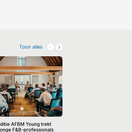
Toon alles
editie AFBM Young trekt
Noble in 's-Hertogenbosch k
 jonge F&B-professionals
vier nieuwe eigenaren, Edw