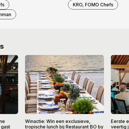
fs
KRO, FOMO Chefs
amman
ws
ine
Winactie: Win een exclusieve,
Eerste 
 gast
tropische lunch bij Restaurant BO by
veertig