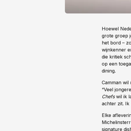
Hoewel Nederl
grote groep j
het bord – z
wijnkenner 
die kritiek s
op een toega
dining.
Camman wil me
“Veel jongere
Chefs
wil ik 
achter zit. Ik
Elke aflever
Michelinster
signature dis