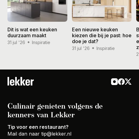
Dit is wat een keuken
Een nieuwe keuken
B
duurzaam maakt
kiezen die bij je past: hoe
s
doe je dat?
e
31 jul '26
Inspiratie
31 jul '26
Inspiratie
2
Culinair genieten volgens de
kenners van Lekker
Tip voor een restaurant?
Mail dan naar
tip@lekker.nl