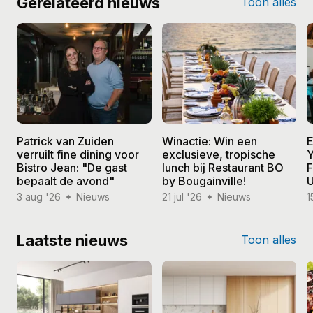
Gerelateerd nieuws
Toon alles
Patrick van Zuiden
Winactie: Win een
E
verruilt fine dining voor
exclusieve, tropische
Y
Bistro Jean: "De gast
lunch bij Restaurant BO
F
bepaalt de avond"
by Bougainville!
U
3 aug '26
Nieuws
21 jul '26
Nieuws
1
Laatste nieuws
Toon alles