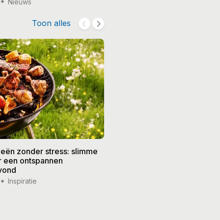
Nieuws
15 jul '26
Nieuws
Toon alles
eën zonder stress: slimme
De beste recepten voor de
or een ontspannen
zomer: frisse gerechten vo
vond
weer
Inspiratie
14 jul '26
Inspiratie