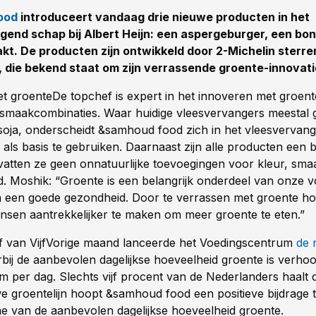
ood
introduceert vandaag drie nieuwe producten in het
gend schap bij Albert Heijn: een aspergeburger, een bo
t. De producten zijn ontwikkeld door 2-Michelin sterr
, die bekend staat om zijn verrassende groente-innovati
t groenteDe topchef is expert in het innoveren met groent
smaakcombinaties. Waar huidige vleesvervangers meestal
oja, onderscheidt &samhoud food zich in het vleesvervan
 als basis te gebruiken. Daarnaast zijn alle producten een 
vatten ze geen onnatuurlijke toevoegingen voor kleur, sma
. Moshik: “Groente is een belangrijk onderdeel van onze v
an een goede gezondheid. Door te verrassen met groente ho
nsen aantrekkelijker te maken om meer groente te eten.”
f van VijfVorige maand lanceerde het Voedingscentrum
de 
rbij de aanbevolen dagelijkse hoeveelheid groente is verho
m per dag. Slechts vijf procent van de Nederlanders haalt
e groentelijn hoopt &samhoud food een positieve bijdrage 
e van de aanbevolen dagelijkse hoeveelheid groente.