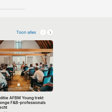
Toon alles
editie AFBM Young trekt
Noble in 's-Hertogenbosch k
 jonge F&B-professionals
vier nieuwe eigenaren, Edw
echt
treedt terug