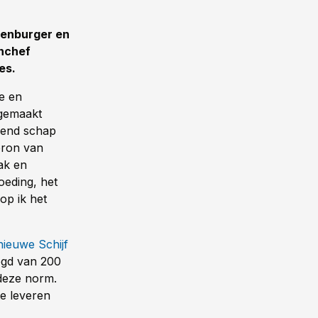
nenburger en
enchef
es.
e en
 gemaakt
gend schap
bron van
ak en
oeding, het
op ik het
nieuwe Schijf
ogd van 200
 deze norm.
te leveren