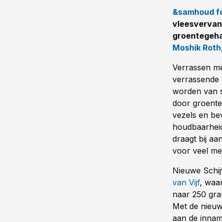
&samhoud f
vleesvervan
groentegehak
Moshik Roth
Verrassen me
verrassende 
worden van s
door groente
vezels en be
houdbaarheid
draagt bij a
voor veel me
Nieuwe Schij
van Vijf
, waa
naar 250 gra
Met de nieuw
aan de innam