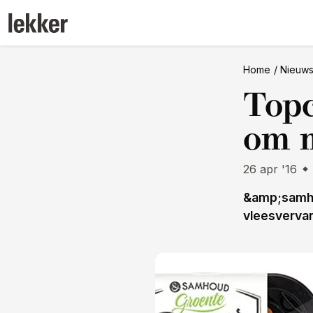
Home
Nieuw
Topc
om m
26 apr '16
&amp;samhou
vleesvervan