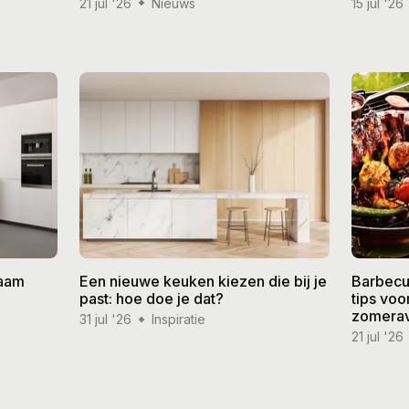
21 jul '26
Nieuws
15 jul '26
zaam
Een nieuwe keuken kiezen die bij je
Barbecu
past: hoe doe je dat?
tips vo
zomera
31 jul '26
Inspiratie
21 jul '26