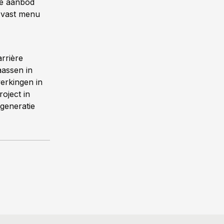
ire aanbod
 vast menu
arrière
aassen in
erkingen in
oject in
generatie