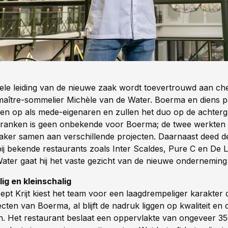
ele leiding van de nieuwe zaak wordt toevertrouwd aan ch
aître-sommelier Michèle van de Water. Boerma en diens p
en op als mede-eigenaren en zullen het duo op de achter
Franken is geen onbekende voor Boerma; de twee werkten 
vaker samen aan verschillende projecten. Daarnaast deed d
bij bekende restaurants zoals Inter Scaldes, Pure C en De 
ater gaat hij het vaste gezicht van de nieuwe ondernemin
g en kleinschalig
pt Krijt kiest het team voor een laagdrempeliger karakter d
cten van Boerma, al blijft de nadruk liggen op kwaliteit en 
n. Het restaurant beslaat een oppervlakte van ongeveer 35