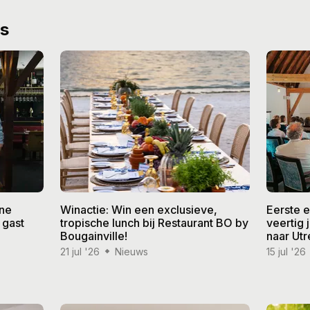
ws
ine
Winactie: Win een exclusieve,
Eerste 
 gast
tropische lunch bij Restaurant BO by
veertig
Bougainville!
naar Utr
21 jul '26
Nieuws
15 jul '26