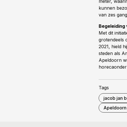
meter, waarin
kunnen bezoe
van zes gang
Begeleiding
Met dit initia
grotendeels 
2021, hield 
steden als A
Apeldoorn wi
horecaonder
Tags
jacob jan 
Apeldoorn