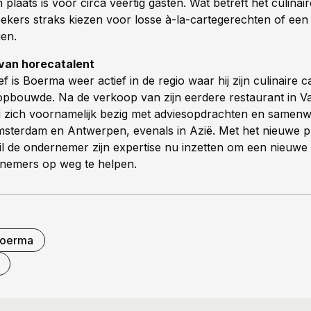
 plaats is voor circa veertig gasten. Wat betreft het culina
kers straks kiezen voor losse à-la-cartegerechten of een
en.
 van horecatalent
tief is Boerma weer actief in de regio waar hij zijn culinaire c
opbouwde. Na de verkoop van zijn eerdere restaurant in V
hij zich voornamelijk bezig met adviesopdrachten en samenw
msterdam en Antwerpen, evenals in Azië. Met het nieuwe pr
l de ondernemer zijn expertise nu inzetten om een nieuwe 
nemers op weg te helpen.
boerma