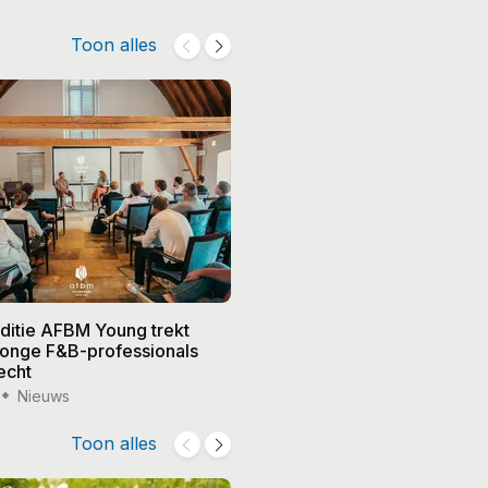
Toon alles
editie AFBM Young trekt
Noble in 's-Hertogenbosch k
 jonge F&B-professionals
vier nieuwe eigenaren, Edw
echt
treedt terug
Nieuws
15 jul '26
Nieuws
Toon alles