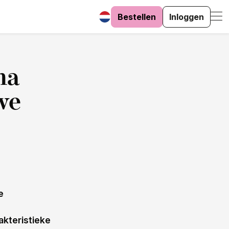
Bestellen
Inloggen
ma
we
e
akteristieke