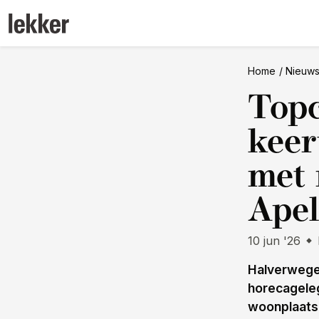
Home
Nieuw
Topc
keer
met 
Ape
10 jun '26
Halverwege
horecageleg
woonplaats 