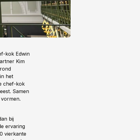
ef-kok Edwin
artner Kim
grond
in het
e chef-kok
Leest. Samen
g vormen.
an bij
de ervaring
0 vierkante