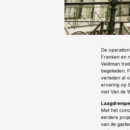
De operation
Franken en m
Veldman tred
begeleiden. 
verleden al 
ervaring op 
met Van de W
Laagdrempeli
Met het conce
eerdere proje
van de gaste