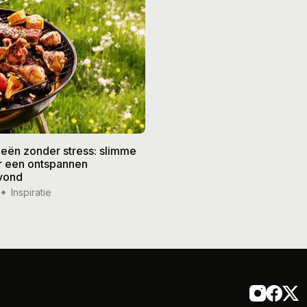
eën zonder stress: slimme
De beste recepten voor de
or een ontspannen
zomer: frisse gerechten vo
vond
weer
Inspiratie
14 jul '26
Inspiratie