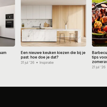
zaam
Een nieuwe keuken kiezen die bij je
Barbecu
past: hoe doe je dat?
tips vo
zomera
31 jul '26
Inspiratie
21 jul '26