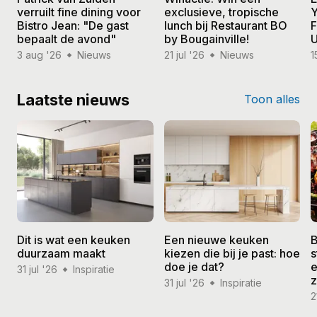
verruilt fine dining voor
exclusieve, tropische
Y
Bistro Jean: "De gast
lunch bij Restaurant BO
F
bepaalt de avond"
by Bougainville!
U
3 aug '26
Nieuws
21 jul '26
Nieuws
1
Laatste nieuws
Toon alles
Dit is wat een keuken
Een nieuwe keuken
B
duurzaam maakt
kiezen die bij je past: hoe
s
doe je dat?
e
31 jul '26
Inspiratie
31 jul '26
Inspiratie
2