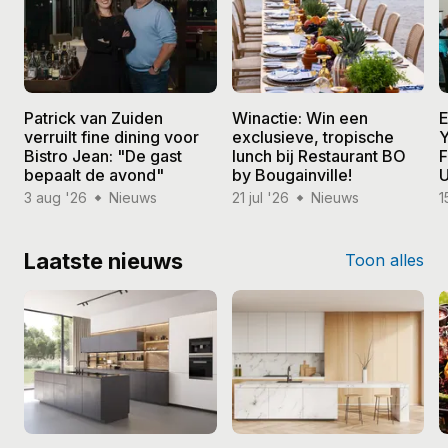
Patrick van Zuiden
Winactie: Win een
E
verruilt fine dining voor
exclusieve, tropische
Y
Bistro Jean: "De gast
lunch bij Restaurant BO
F
bepaalt de avond"
by Bougainville!
U
3 aug '26
Nieuws
21 jul '26
Nieuws
1
Laatste nieuws
Toon alles