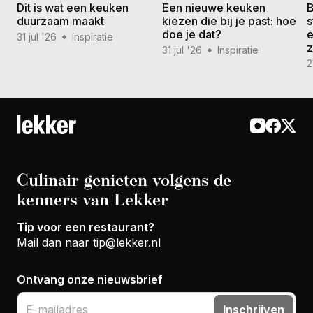
Dit is wat een keuken
Een nieuwe keuken
B
duurzaam maakt
kiezen die bij je past: hoe
s
doe je dat?
e
31 jul '26
Inspiratie
31 jul '26
Inspiratie
2
Culinair genieten volgens de
kenners van Lekker
Tip voor een restaurant?
Mail dan naar
tip@lekker.nl
Ontvang onze nieuwsbrief
Inschrijven