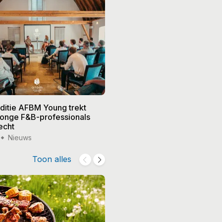
editie AFBM Young trekt
Noble in 's-Hertogenbosch k
 jonge F&B-professionals
vier nieuwe eigenaren, Edw
echt
treedt terug
Nieuws
15 jul '26
Nieuws
Toon alles