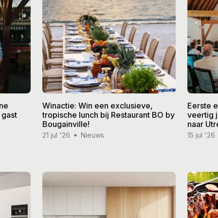
ine
Winactie: Win een exclusieve,
Eerste 
 gast
tropische lunch bij Restaurant BO by
veertig
Bougainville!
naar Utr
21 jul '26
Nieuws
15 jul '26