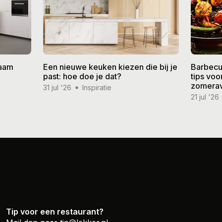
zaam
Een nieuwe keuken kiezen die bij je
Barbecu
past: hoe doe je dat?
tips vo
zomera
31 jul '26
Inspiratie
21 jul '26
Tip voor een restaurant?