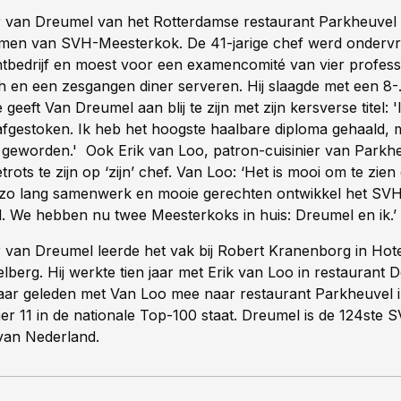
r van Dreumel van het Rotterdamse restaurant Parkheuvel 
men van SVH-Meesterkok. De 41-jarige chef werd onderv
ntbedrijf en moest voor een examencomité van vier profess
ch en een zesgangen diner serveren. Hij slaagde met een 8-
 geeft Van Dreumel aan blij te zijn met zijn kersverse titel: '
 afgestoken. Ik heb het hoogste haalbare diploma gehaald, 
 geworden.' Ook Erik van Loo, patron-cuisinier van Parkheu
trots te zijn op ‘zijn’ chef. Van Loo: ‘Het is mooi om te zie
l zo lang samenwerk en mooie gerechten ontwikkel het SV
d. We hebben nu twee Meesterkoks in huis: Dreumel en ik.’
r van Dreumel leerde het vak bij Robert Kranenborg in Hot
lberg. Hij werkte tien jaar met Erik van Loo in restaurant
 jaar geleden met Van Loo mee naar restaurant Parkheuvel 
r 11 in de nationale Top-100 staat. Dreumel is de 124ste 
van Nederland.