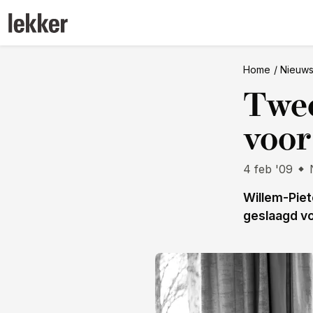
Home
Nieuw
Twe
voor
4 feb '09
Willem-Piet
geslaagd v