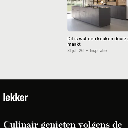
Dit is wat een keuken duur
maakt
31 jul '26
Inspiratie
Culinair genieten volgens de