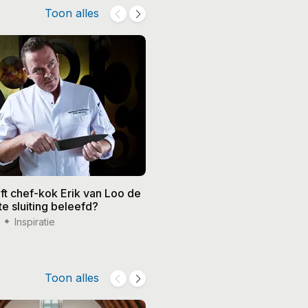
Toon alles
ft chef-kok Erik van Loo de
Rotterdamse topkoks lance
te sluiting beleefd?
uniek ‘vijfsterrenrestaurant’
Inspiratie
8 mei '20
Nieuws
Toon alles