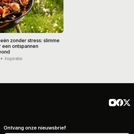
eën zonder stress: slimme
De beste recepten voor de
or een ontspannen
zomer: frisse gerechten vo
vond
weer
Inspiratie
14 jul '26
Inspiratie
Ontvang onze nieuwsbrief