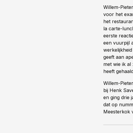
Willem-Piete
voor het exa
het restaura
la carte-lun
eerste reactie
een vuurpijl
werkelijkheid
geeft aan ape
met wie ik a
heeft gehaal
Willem-Piete
bij Henk Save
en ging drie
dat op numme
Meesterkok 