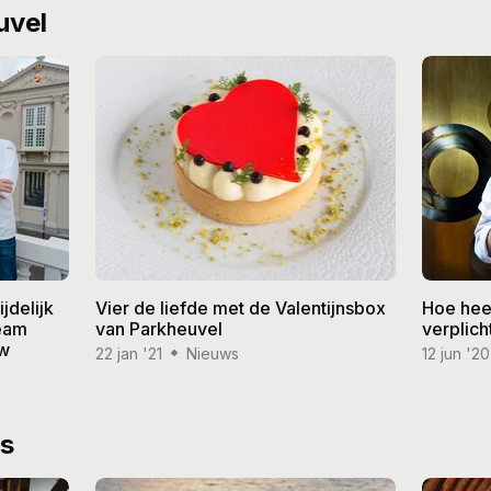
uvel
jdelijk
Vier de liefde met de Valentijnsbox
Hoe hee
team
van Parkheuvel
verplich
uw
22 jan '21
Nieuws
12 jun '20
ws