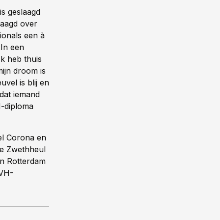
is geslaagd
raagd over
ionals een à
.
In een
Ik heb thuis
mijn droom is
vel is blij en
n dat iemand
H-diploma
el Corona en
 De Zwethheul
in Rotterdam
SVH-