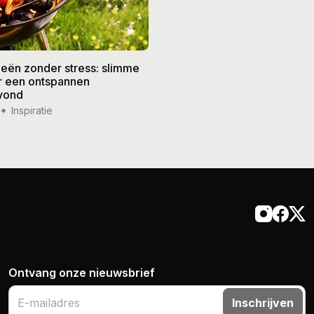
eën zonder stress: slimme
De beste recepten voor de
or een ontspannen
zomer: frisse gerechten vo
vond
weer
Inspiratie
14 jul '26
Inspiratie
Ontvang onze nieuwsbrief
Inschrijven