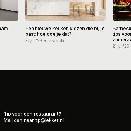
zaam
Een nieuwe keuken kiezen die bij je
Barbecu
past: hoe doe je dat?
tips vo
zomera
31 jul '26
Inspiratie
21 jul '26
Tip voor een restaurant?
Mail dan naar
tip@lekker.nl