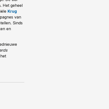
h. Het geheel
ciële
Krug
mpagnes van
ellen. Sinds
ken en
oednieuwe
ards
het