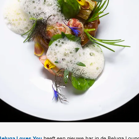
Beluga Loves You
heeft een nieuwe bar in de Beluga Loun