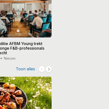
editie AFBM Young trekt
Noble in 's-Hertogenbosch k
 jonge F&B-professionals
vier nieuwe eigenaren, Edw
echt
treedt terug
Nieuws
15 jul '26
Nieuws
Toon alles