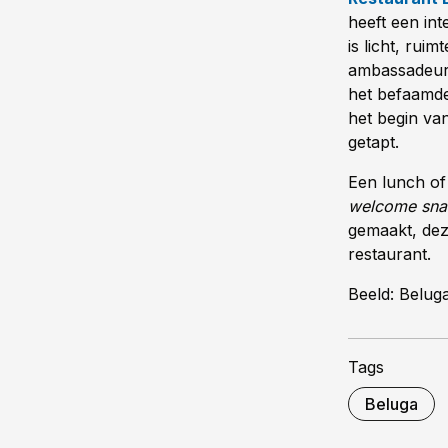
heeft een in
is licht, ruim
ambassadeur
het befaamde
het begin va
getapt.
Een lunch of
welcome snac
gemaakt, deze
restaurant.
Beeld: Belug
Tags
Beluga