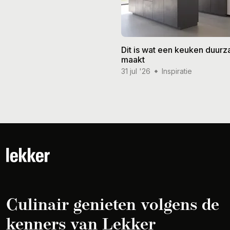
Dit is wat een keuken duur
maakt
31 jul '26
Inspiratie
Culinair genieten volgens de
kenners van Lekker