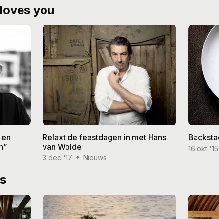
loves you
n en
Relaxt de feestdagen in met Hans
Backsta
n”
van Wolde
16 okt '15
3 dec '17
Nieuws
ws