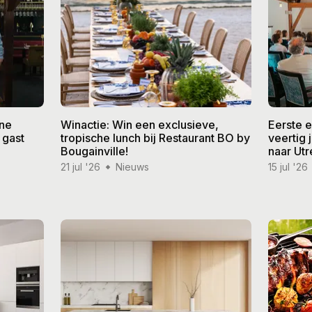
ine
Winactie: Win een exclusieve,
Eerste 
 gast
tropische lunch bij Restaurant BO by
veertig
Bougainville!
naar Utr
21 jul '26
Nieuws
15 jul '26