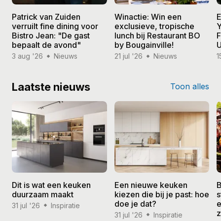
Patrick van Zuiden
Winactie: Win een
E
verruilt fine dining voor
exclusieve, tropische
Y
Bistro Jean: "De gast
lunch bij Restaurant BO
F
bepaalt de avond"
by Bougainville!
U
3 aug '26
Nieuws
21 jul '26
Nieuws
1
Laatste nieuws
Toon alles
Dit is wat een keuken
Een nieuwe keuken
B
duurzaam maakt
kiezen die bij je past: hoe
s
doe je dat?
e
31 jul '26
Inspiratie
31 jul '26
Inspiratie