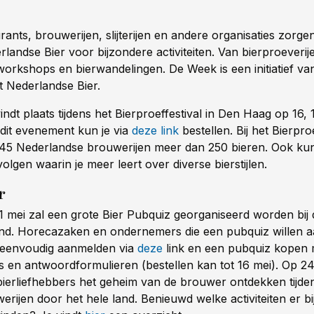
rants, brouwerijen, slijterijen en andere organisaties zorg
landse Bier voor bijzondere activiteiten. Van bierproeverij
workshops en bierwandelingen. De Week is een initiatief van
 Nederlandse Bier.
ndt plaats tijdens het Bierproeffestival in Den Haag op 16, 
 dit evenement kun je via
deze link
bestellen. Bij het Bierproe
45 Nederlandse brouwerijen meer dan 250 bieren. Ook kun
olgen waarin je meer leert over diverse bierstijlen.
r
1 mei zal een grote Bier Pubquiz georganiseerd worden bij 
land. Horecazaken en ondernemers die een pubquiz willen 
 eenvoudig aanmelden via
deze
link en een pubquiz kopen 
 en antwoordformulieren (bestellen kan tot 16 mei). Op 24
ierliefhebbers het geheim van de brouwer ontdekken tijde
werijen door het hele land. Benieuwd welke activiteiten er bij