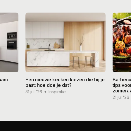
zaam
Een nieuwe keuken kiezen die bij je
Barbecu
past: hoe doe je dat?
tips vo
zomera
31 jul '26
Inspiratie
21 jul '26