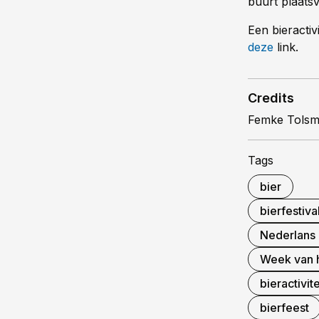
buurt plaats
Een bieracti
deze
link.
Credits
Femke Tols
Tags
bier
bierfestiva
Nederlans 
Week van h
bieractivit
bierfeest