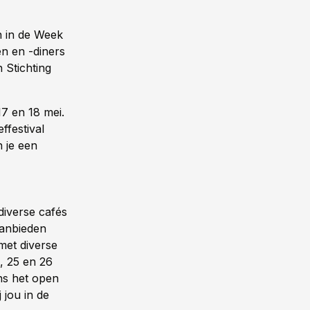
en in de Week
en en -diners
 Stichting
17 en 18 mei.
ffestival
 je een
diverse cafés
aanbieden
met diverse
, 25 en 26
ns het open
 jou in de