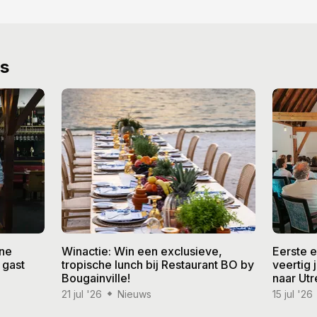
ws
ine
Winactie: Win een exclusieve,
Eerste 
 gast
tropische lunch bij Restaurant BO by
veertig
Bougainville!
naar Utr
21 jul '26
Nieuws
15 jul '26