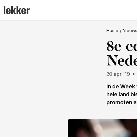
Home
Nieuw
8e e
Nede
20 apr '19
In de Week 
hele land bi
promoten en