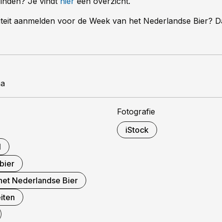
vinden? Je vindt
hier
een overzicht.
viteit aanmelden voor de Week van het Nederlandse Bier? D
ma
Fotografie
iStock
l
bier
et Nederlandse Bier
eiten