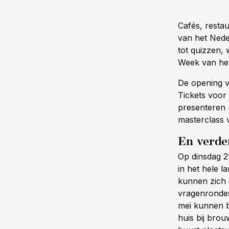
Cafés, restau
van het Neder
tot quizzen, 
Week van het
De opening vi
Tickets voor
presenteren 
masterclass v
En verde
Op dinsdag 2
in het hele 
kunnen zich
vragenrondes
mei kunnen b
huis bij brou