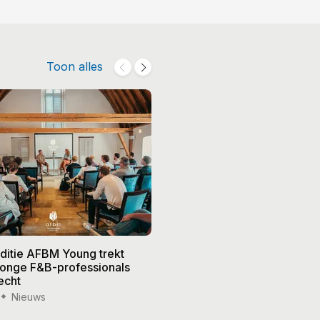
Toon alles
editie AFBM Young trekt
Noble in 's-Hertogenbosch k
 jonge F&B-professionals
vier nieuwe eigenaren, Edw
echt
treedt terug
Nieuws
15 jul '26
Nieuws