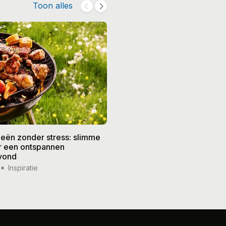
Toon alles
eën zonder stress: slimme
De beste recepten voor de
or een ontspannen
zomer: frisse gerechten vo
vond
weer
Inspiratie
14 jul '26
Inspiratie