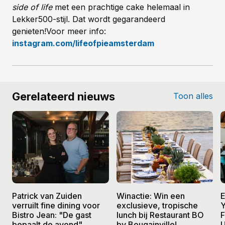
side of life
met een prachtige cake helemaal in
Lekker500-stijl. Dat wordt gegarandeerd
genieten!Voor meer info:
instagram.com/lifeofpieamsterdam
Gerelateerd nieuws
Toon alles
Patrick van Zuiden
Winactie: Win een
E
verruilt fine dining voor
exclusieve, tropische
Y
Bistro Jean: "De gast
lunch bij Restaurant BO
F
bepaalt de avond"
by Bougainville!
U