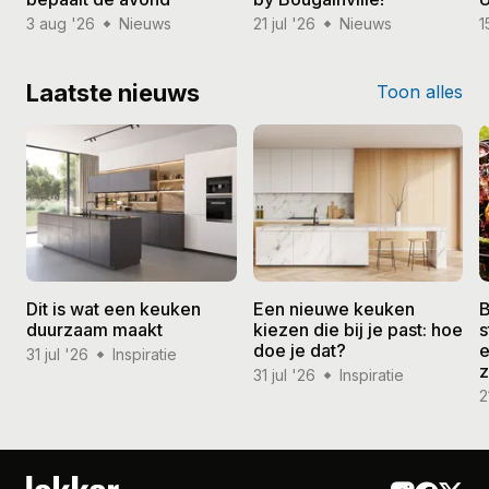
3 aug '26
Nieuws
21 jul '26
Nieuws
1
Laatste nieuws
Toon alles
Dit is wat een keuken
Een nieuwe keuken
B
duurzaam maakt
kiezen die bij je past: hoe
s
doe je dat?
e
31 jul '26
Inspiratie
31 jul '26
Inspiratie
2