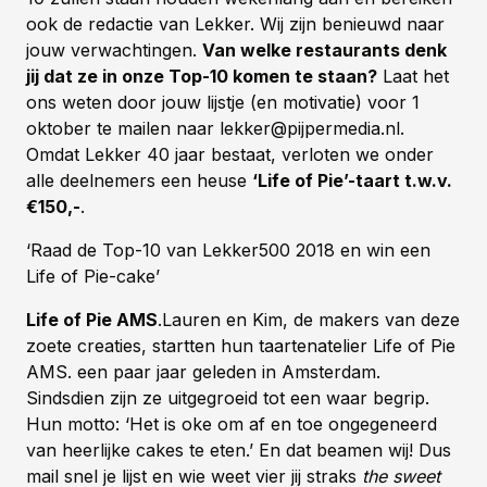
ook de redactie van Lekker. Wij zijn benieuwd naar
jouw verwachtingen.
Van welke restaurants denk
jij dat ze in onze Top-10 komen te staan?
Laat het
ons weten door jouw lijstje (en motivatie) voor 1
oktober te mailen naar lekker@pijpermedia.nl.
Omdat Lekker 40 jaar bestaat, verloten we onder
alle deelnemers een heuse
‘Life of Pie’-taart t.w.v.
€150,-
.
‘Raad de Top-10 van Lekker500 2018 en win een
Life of Pie-cake’
Life of Pie AMS
.Lauren en Kim, de makers van deze
zoete creaties, startten hun taartenatelier Life of Pie
AMS. een paar jaar geleden in Amsterdam.
Sindsdien zijn ze uitgegroeid tot een waar begrip.
Hun motto: ‘Het is oke om af en toe ongegeneerd
van heerlijke cakes te eten.’ En dat beamen wij! Dus
mail snel je lijst en wie weet vier jij straks
the sweet