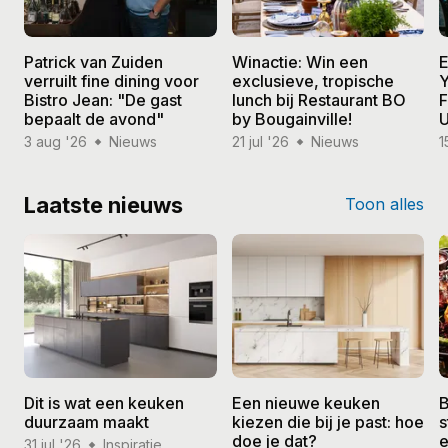
Patrick van Zuiden
Winactie: Win een
E
verruilt fine dining voor
exclusieve, tropische
Y
Bistro Jean: "De gast
lunch bij Restaurant BO
F
bepaalt de avond"
by Bougainville!
U
3 aug '26
Nieuws
21 jul '26
Nieuws
1
Laatste nieuws
Toon alles
Dit is wat een keuken
Een nieuwe keuken
B
duurzaam maakt
kiezen die bij je past: hoe
s
doe je dat?
e
31 jul '26
Inspiratie