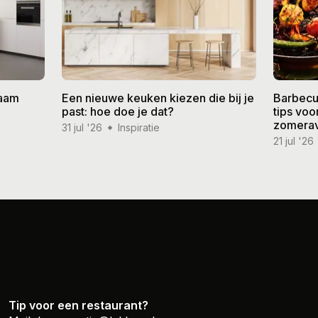
zaam
Een nieuwe keuken kiezen die bij je
Barbecu
past: hoe doe je dat?
tips vo
zomera
31 jul '26
Inspiratie
21 jul '26
Tip voor een restaurant?