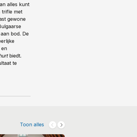
an alles kunt
trifle met
aast gewone
Bulgaarse
 aan bod. De
erlijke
 en
urt
biedt.
ltaat te
Toon alles