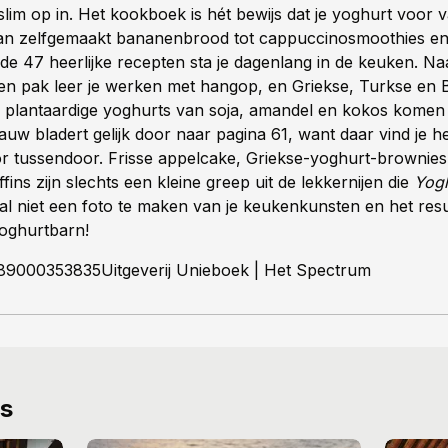
slim op in. Het kookboek is hét bewijs dat je yoghurt voor v
an zelfgemaakt bananenbrood tot cappuccinosmoothies en 
de 47 heerlijke recepten sta je dagenlang in de keuken. N
een pak leer je werken met hangop, en Griekse, Turkse en 
 plantaardige yoghurts van soja, amandel en kokos komen
uw bladert gelijk door naar pagina 61, want daar vind je he
r tussendoor. Frisse appelcake, Griekse-yoghurt-brownies
ins zijn slechts een kleine greep uit de lekkernijen die
Yogh
al niet een foto te maken van je keukenkunsten en het resu
oghurtbarn!
89000353835Uitgeverij Unieboek | Het Spectrum
ws