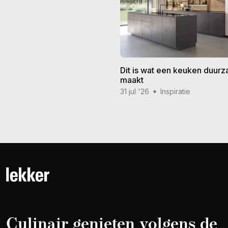
Dit is wat een keuken duur
maakt
31 jul '26
Inspiratie
Culinair genieten volgens de