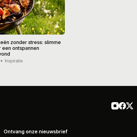
eën zonder stress: slimme
De beste recepten voor de
or een ontspannen
zomer: frisse gerechten vo
vond
weer
Inspiratie
14 jul '26
Inspiratie
Ontvang onze nieuwsbrief