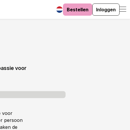
Bestellen
Inloggen
passie voor
e voor
er persoon
aken de