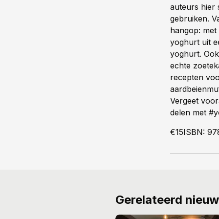
auteurs hier 
gebruiken. V
hangop: met 
yoghurt uit 
yoghurt. Ook
echte zoeteka
recepten voo
aardbeienmuff
Vergeet voor
delen met #y
€15ISBN: 97
Gerelateerd nieu