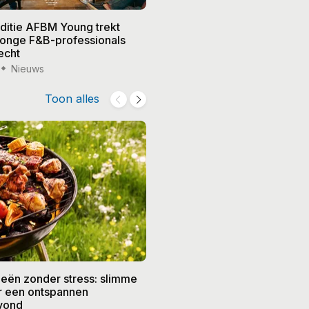
editie AFBM Young trekt
Noble in 's-Hertogenbosch k
 jonge F&B-professionals
vier nieuwe eigenaren, Edw
echt
treedt terug
Nieuws
15 jul '26
Nieuws
Toon alles
eën zonder stress: slimme
De beste recepten voor de
or een ontspannen
zomer: frisse gerechten vo
vond
weer