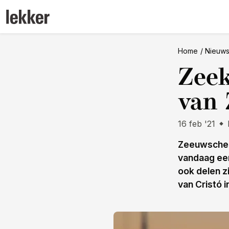
Home
Nieuw
Zeek
van 
16 feb '21
Zeeuwsche Z
vandaag een
ook delen z
van Cristó i