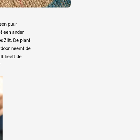
ssen puur
et een ander
s Zilt. De plant
erdoor neemt de
ilt heeft de
r.