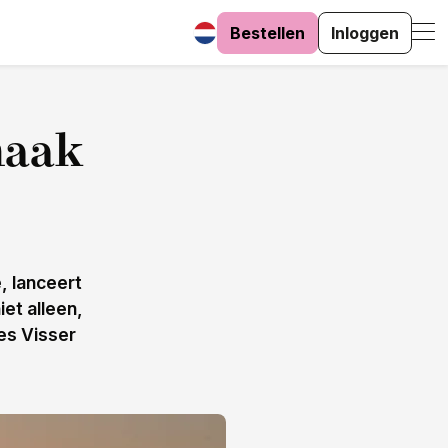
Bestellen
Inloggen
maak
, lanceert
et alleen,
es Visser