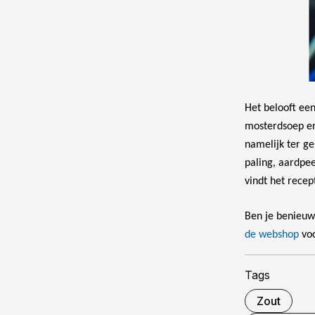
Het belooft een
mosterdsoep en 
namelijk ter g
paling, aardpee
vindt het rece
Ben je benieuw
de webshop
voo
Tags
Zout