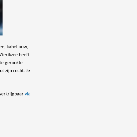
ten, kabeljauw,
Zierikzee heeft
de gerookte
t zijn recht. Je
verkrijgbaar
via