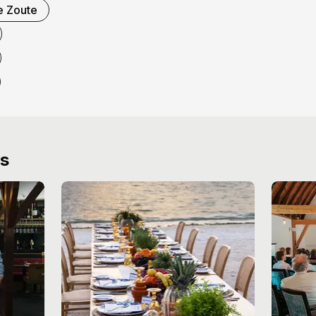
 Zoute
ws