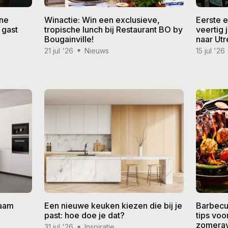
ine
Winactie: Win een exclusieve,
Eerste 
 gast
tropische lunch bij Restaurant BO by
veertig
Bougainville!
naar Utr
21 jul '26
Nieuws
15 jul '26
zaam
Een nieuwe keuken kiezen die bij je
Barbecu
past: hoe doe je dat?
tips vo
zomera
31 jul '26
Inspiratie