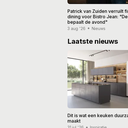
Patrick van Zuiden verruilt f
dining voor Bistro Jean: "De
bepaalt de avond"
3 aug '26
Nieuws
Laatste nieuws
Dit is wat een keuken duur
maakt
31 jul '26
Inspiratie