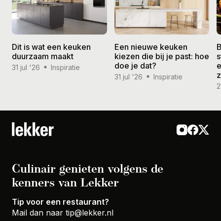
Dit is wat een keuken
Een nieuwe keuken
B
duurzaam maakt
kiezen die bij je past: hoe
s
doe je dat?
e
31 jul '26
Inspiratie
31 jul '26
Inspiratie
2
Culinair genieten volgens de
kenners van Lekker
Tip voor een restaurant?
Mail dan naar
tip@lekker.nl