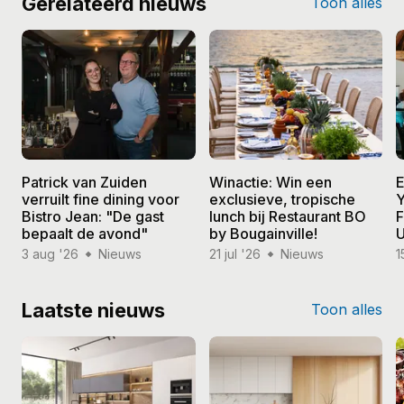
Gerelateerd nieuws
Toon alles
Patrick van Zuiden
Winactie: Win een
E
verruilt fine dining voor
exclusieve, tropische
Y
Bistro Jean: "De gast
lunch bij Restaurant BO
F
bepaalt de avond"
by Bougainville!
U
3 aug '26
Nieuws
21 jul '26
Nieuws
1
Laatste nieuws
Toon alles