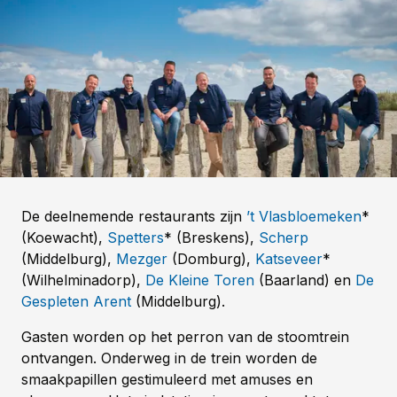
De deelnemende restaurants zijn
’t Vlasbloemeken
*
(Koewacht),
Spetters
* (Breskens),
Scherp
(Middelburg),
Mezger
(Domburg),
Katseveer
*
(Wilhelminadorp),
De Kleine Toren
(Baarland) en
De
Gespleten Arent
(Middelburg).
Gasten worden op het perron van de stoomtrein
ontvangen. Onderweg in de trein worden de
smaakpapillen gestimuleerd met amuses en