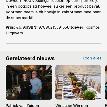
Dowden 1400 voedingsmiddelen op een rij en zie je
in een oogopslag hoeveel suiker een product bevat.
Voortaan neem je dit boekje in zakformaat mee naar
de supermarkt!
Prijs:
€9,99
ISBN:
9789021559155
Uitgever:
Kosmos
Uitgevers
Gerelateerd nieuws
Toon alles
Patrick van Zuiden
Winactie: Win een
E