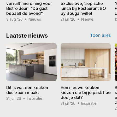
verruilt fine dining voor
exclusieve, tropische
Y
Bistro Jean: "De gast
lunch bij Restaurant BO
F
bepaalt de avond"
by Bougainville!
U
3 aug '26
Nieuws
21 jul '26
Nieuws
1
Laatste nieuws
Toon alles
Dit is wat een keuken
Een nieuwe keuken
B
duurzaam maakt
kiezen die bij je past: hoe
s
doe je dat?
e
31 jul '26
Inspiratie
31 jul '26
Inspiratie
2