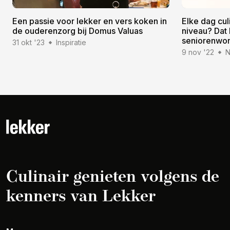
Een passie voor lekker en vers koken in
Elke dag cul
de ouderenzorg bij Domus Valuas
niveau? Dat 
seniorenwo
31 okt '23
Inspiratie
9 nov '22
N
Culinair genieten volgens de
kenners van Lekker