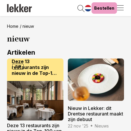
Bestellen
Home
nieuw
nieuw
Artikelen
Deze 13
restaurants zijn
TIP
nieuw in de Top-100
van Lekker 2026
Nieuw in Lekker: dit
Drentse restaurant maakt
zijn debuut
Deze 13 restaurants zijn
22 nov '25
Nieuws
nieuw in de Top-100 van