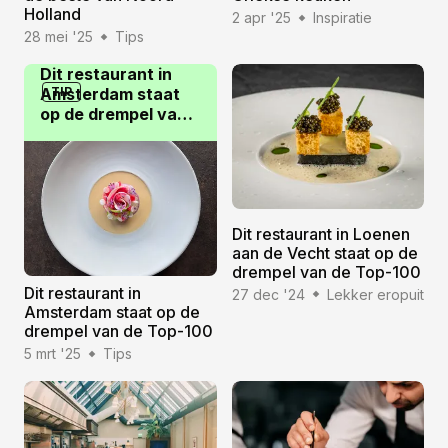
Holland
2 apr '25
Inspiratie
28 mei '25
Tips
Dit restaurant in
Amsterdam staat
TIP
op de drempel van
de Top-100
Dit restaurant in Loenen
aan de Vecht staat op de
drempel van de Top-100
Dit restaurant in
27 dec '24
Lekker eropuit
Amsterdam staat op de
drempel van de Top-100
5 mrt '25
Tips