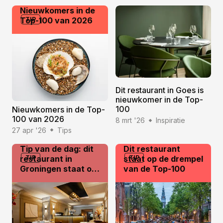
Nieuwkomers in de
Top-100 van 2026
TIP
Dit restaurant in Goes is
nieuwkomer in de Top-
100
Nieuwkomers in de Top-
100 van 2026
8 mrt '26
Inspiratie
27 apr '26
Tips
Tip van de dag: dit
Dit restaurant
restaurant in
TIP
staat op de drempel
TIP
Groningen staat op
van de Top-100
de drempel van de
Top-100