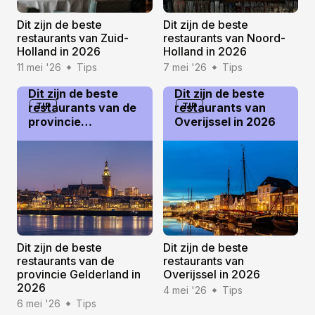
Dit zijn de beste
Dit zijn de beste
restaurants van Zuid-
restaurants van Noord-
Holland in 2026
Holland in 2026
11 mei '26
Tips
7 mei '26
Tips
Dit zijn de beste
Dit zijn de beste
restaurants van de
TIP
restaurants van
TIP
provincie
Overijssel in 2026
Gelderland in 2026
Dit zijn de beste
Dit zijn de beste
restaurants van de
restaurants van
provincie Gelderland in
Overijssel in 2026
2026
4 mei '26
Tips
6 mei '26
Tips