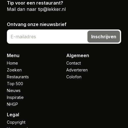
Tip voor een restaurant?
Mail dan naar
tip@lekker.nl
Ontvang onze nieuwsbrief
Inschrijven
Menu
Algemeen
Home
Contact
Zoeken
Adverteren
Restaurants
Colofon
Top 500
Nieuws
Inspiratie
NHGP
Legal
Copyright