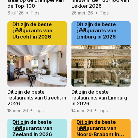
de Top-100
Lekker 2026
6 jul '26
Tips
26 mei '26
Tips
Dit zijn de beste
Dit zijn de beste
restaurants van
TIP
restaurants van
TIP
Utrecht in 2026
Limburg in 2026
Dit zijn de beste
Dit zijn de beste
restaurants van Utrecht in
restaurants van Limburg
2026
in 2026
18 mei '26
Tips
14 mei '26
Tips
Dit zijn de beste
Dit zijn de beste
restaurants van
TIP
restaurants van
TIP
Zeeland in 2026
Noord-Brabant in