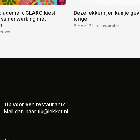
olademerk CLARO kiest
Deze lekkernijen kan je ge
e samenwerking met
jarige
n
8 dec '23
Inspiratie
ieuws
Tip voor een restaurant?
Mail dan naar
tip@lekker.nl