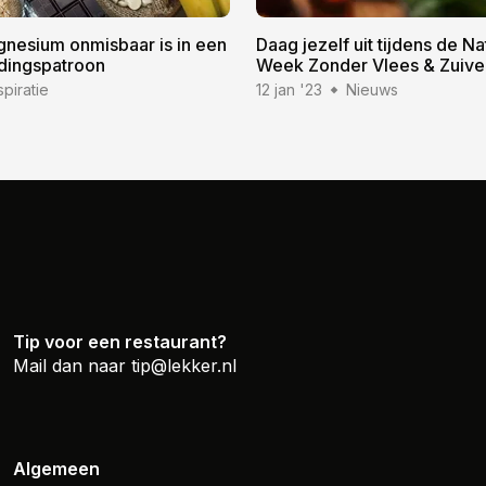
esium onmisbaar is in een
Daag jezelf uit tijdens de Na
dingspatroon
Week Zonder Vlees & Zuive
spiratie
12 jan '23
Nieuws
Tip voor een restaurant?
Mail dan naar
tip@lekker.nl
Algemeen