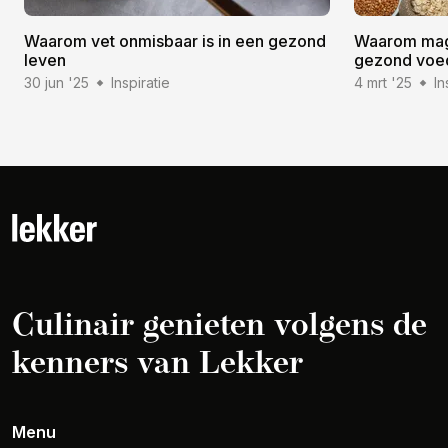
Waarom vet onmisbaar is in een gezond
Waarom magn
leven
gezond voe
30 jun '25
Inspiratie
4 mrt '25
In
Culinair genieten volgens de
kenners van Lekker
Menu