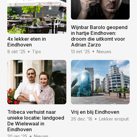
Wijnbar Barolo geopend
in hartje Eindhoven:
droom die uitkomt voor
4x lekker eten in
Adrian Zarzo
Eindhoven
13 mrt '25
Nieuws
8 okt '25
Tips
Tribeca verhuist naar
Vrij en blij Eindhoven
unieke locatie: landgoed
26 dec '18
Lekker eropuit
De Wielewaal in
Eindhoven
20 jan '25
Nieuws