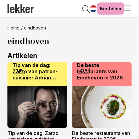
Bestellen
Home
eindhoven
eindhoven
Artikelen
Tip van de dag:
De beste
Zarzo van patron-
TIP
restaurants van
TIP
cuisinier Adrian
Eindhoven in 2026
Zarzo
Tip van de dag: Zarzo
De beste restaurants van
van patron-cuisinier
Eindhoven in 2026