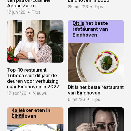
Adrian Zarzo
25 mei '26
Tips
17 jun '26
Tips
Dit is het beste
restaurant van
TIP
Eindhoven
Top-10 restaurant
Tribeca sluit dit jaar de
deuren voor verhuizing
naar Eindhoven in 2027
Dit is het beste restaurant
van Eindhoven
17 apr '26
Nieuws
6 mrt '26
Tips
4x lekker eten in
Eindhoven
TIP