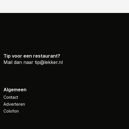
Tip voor een restaurant?
Mail dan naar
tip@lekker.nl
Algemeen
Contact
Adverteren
Colofon