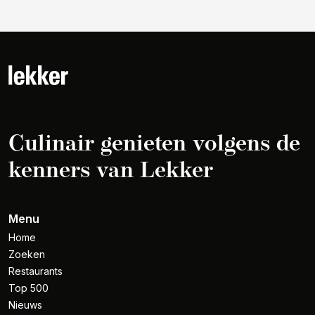
Culinair genieten volgens de
kenners van Lekker
Menu
Home
Zoeken
Restaurants
Top 500
Nieuws