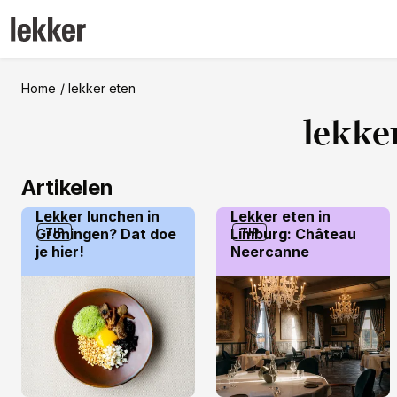
Home
lekker eten
lekke
Artikelen
Lekker lunchen in
Lekker eten in
Groningen? Dat doe
TIP
Limburg: Château
TIP
je hier!
Neercanne