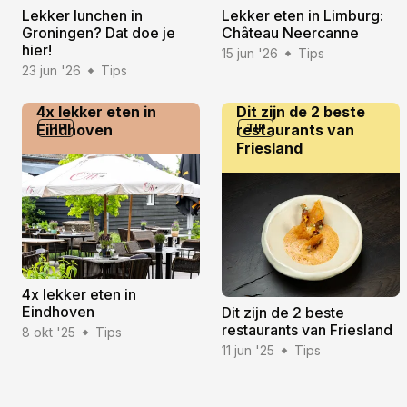
Lekker lunchen in
Lekker eten in Limburg:
Groningen? Dat doe je
Château Neercanne
hier!
15 jun '26
Tips
23 jun '26
Tips
4x lekker eten in
Dit zijn de 2 beste
Eindhoven
TIP
restaurants van
TIP
Friesland
4x lekker eten in
Eindhoven
Dit zijn de 2 beste
restaurants van Friesland
8 okt '25
Tips
11 jun '25
Tips