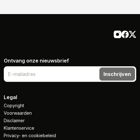
Ontvang onze nieuwsbrief
Inschrijven
Legal
Copyright
Voorwaarden
Disclaimer
Klantenservice
Privacy- en cookiebeleid