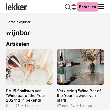
Bestellen
Home
wijnbar
wijnbar
Artikelen
De 15 finalisten van
Verkiezing 'Wine Bar of
'Wine bar of the Year
the Year' is weer van
2024' zijn bekend!
start!
2 jan '25
Inspiratie
27 nov '24
Nieuws