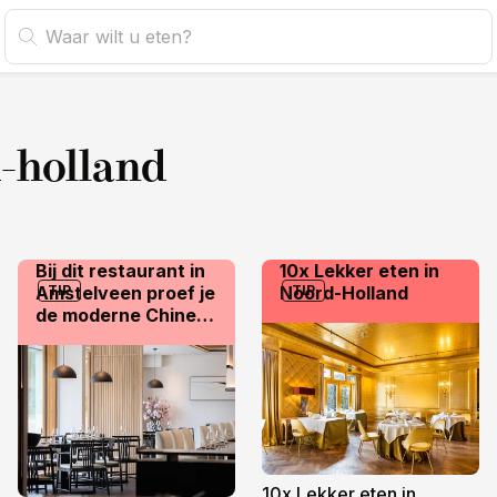
-holland
Bij dit restaurant in
10x Lekker eten in
Amstelveen proef je
TIP
Noord-Holland
TIP
de moderne Chinese
keuken
10x Lekker eten in