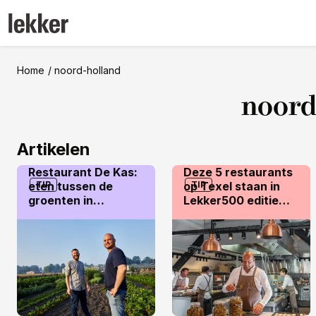
Home
noord-holland
noord
Artikelen
Restaurant De Kas:
Deze 5 restaurants
eten tussen de
TIP
op Texel staan in
TIP
groenten in
Lekker500 editie
Amsterdam
2026