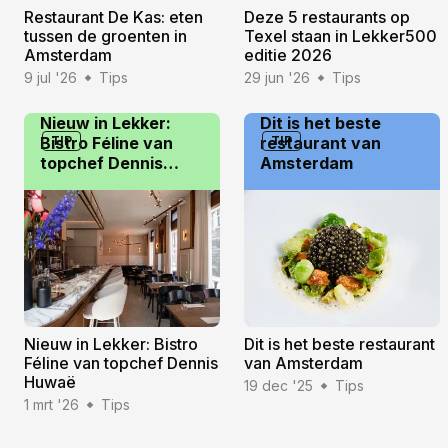
Restaurant De Kas: eten
Deze 5 restaurants op
tussen de groenten in
Texel staan in Lekker500
Amsterdam
editie 2026
9 jul '26
Tips
29 jun '26
Tips
Nieuw in Lekker:
Dit is het beste
Bistro Féline van
TIP
restaurant van
TIP
topchef Dennis
Amsterdam
Huwaë
Nieuw in Lekker: Bistro
Dit is het beste restaurant
Féline van topchef Dennis
van Amsterdam
Huwaë
19 dec '25
Tips
1 mrt '26
Tips