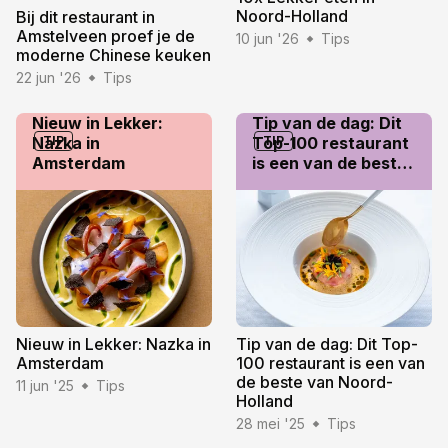
Noord-Holland
Bij dit restaurant in
Amstelveen proef je de
10 jun '26
Tips
moderne Chinese keuken
22 jun '26
Tips
Nieuw in Lekker:
Tip van de dag: Dit
Nazka in
TIP
Top-100 restaurant
TIP
Amsterdam
is een van de beste
van Noord-Holland
Nieuw in Lekker: Nazka in
Tip van de dag: Dit Top-
Amsterdam
100 restaurant is een van
de beste van Noord-
11 jun '25
Tips
Holland
28 mei '25
Tips