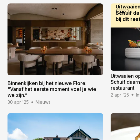
Uitwaaien
Schuif da
TIP
bij dit re
Uitwaaien o
Schuif daarna
Binnenkijken bij het nieuwe Flore:
restaurant!
"Vanaf het eerste moment voel je wie
we zijn.”
2 apr '25
In
30 apr '25
Nieuws