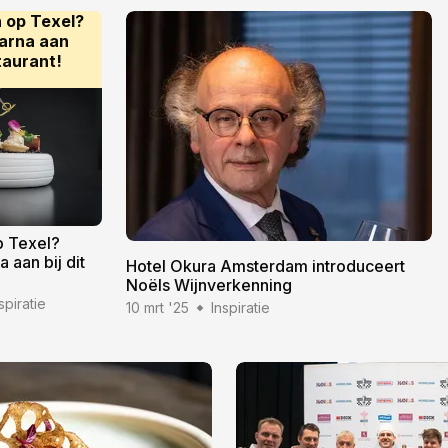
 op Texel?
arna aan
staurant!
p Texel?
 aan bij dit
Hotel Okura Amsterdam introduceert
Noëls Wijnverkenning
spiratie
10 mrt '25
Inspiratie