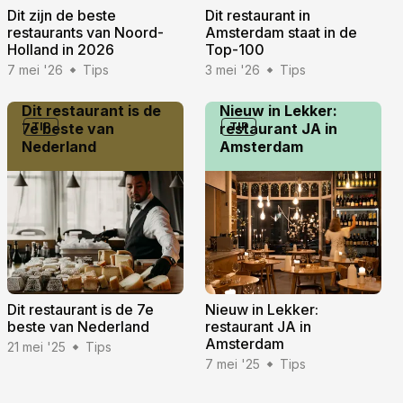
Dit zijn de beste
Dit restaurant in
restaurants van Noord-
Amsterdam staat in de
Holland in 2026
Top-100
7 mei '26
Tips
3 mei '26
Tips
Dit restaurant is de
Nieuw in Lekker:
7e beste van
TIP
restaurant JA in
TIP
Nederland
Amsterdam
Dit restaurant is de 7e
Nieuw in Lekker:
beste van Nederland
restaurant JA in
Amsterdam
21 mei '25
Tips
7 mei '25
Tips