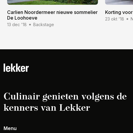
Carlien Noordermeer nieuwe sommelier
Korting voo
De Loohoeve
23 okt '18
N
13 dec '18
Backstage
Culinair genieten volgens de
kenners van Lekker
Menu