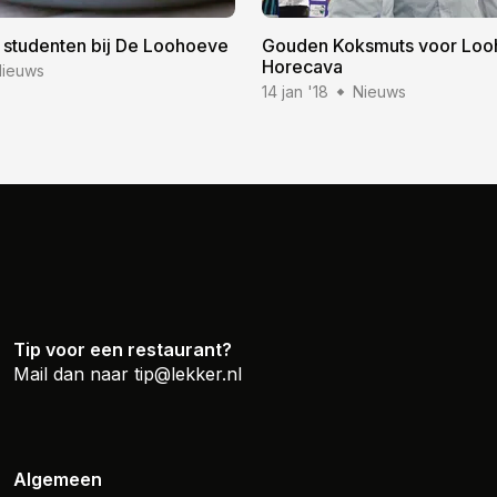
r studenten bij De Loohoeve
Gouden Koksmuts voor Loo
Horecava
ieuws
14 jan '18
Nieuws
Tip voor een restaurant?
Mail dan naar
tip@lekker.nl
Algemeen