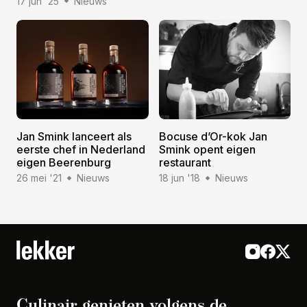
17 jun '25
Nieuws
Jan Smink lanceert als
Bocuse d’Or-kok Jan
eerste chef in Nederland
Smink opent eigen
eigen Beerenburg
restaurant
26 mei '21
Nieuws
18 jun '18
Nieuws
Culinair genieten volgens de