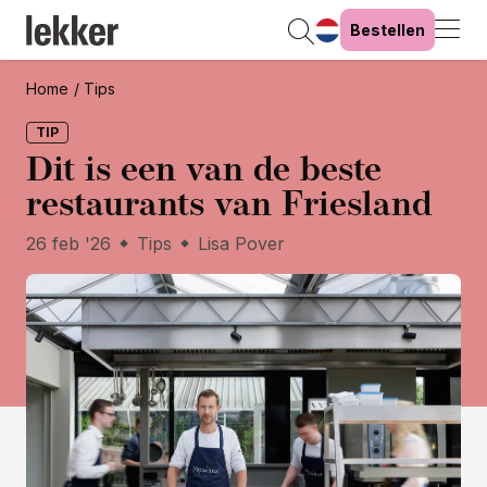
Bestellen
Home
Tips
TIP
Dit is een van de beste
restaurants van Friesland
26 feb '26
Tips
Lisa Pover