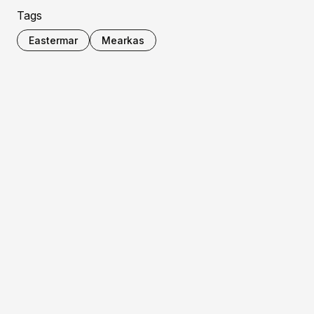
Tags
Eastermar
Mearkas